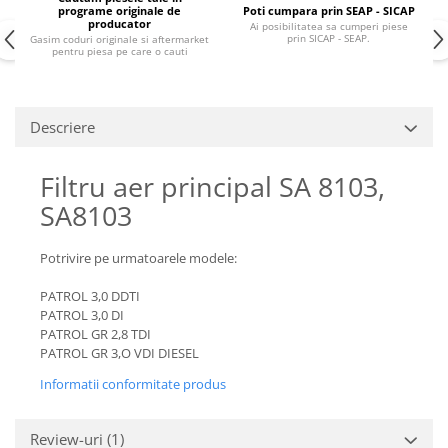
Piese Claas
Fulie
programe originale de
Poti cumpara prin SEAP - SICAP
producator
Ai posibilitatea sa cumperi piese
Pistoane
Piese Iveco
prin SICAP - SEAP.
Gasim coduri originale si aftermarket
pentru piesa pe care o cauti
Turbosuflanta
Piese Nifty Lift
Diverse piese motor
Piese Grove
Furtune si conducte
Descriere
Piese motor Perkins
Injectoare
Piese Deutz Fahr
Chiuloasa
Filtru aer principal SA 8103,
Vibrochen - ax came - arbore cotit
Piese Atlas Copco
SA8103
Camasa piston
Piese Hitachi
Segmenti motor
Piese Vermeer
Potrivire pe urmatoarele modele:
Termoflot
Piese Gehl
Cablu acceleratie
PATROL 3,0 DDTI
Piese Socage
PATROL 3,0 DI
Senzori de presiune ulei
PATROL GR 2,8 TDI
Vaporizatoare
Piese Kaeser
PATROL GR 3,O VDI DIESEL
Radiatoare AC
Piese Wacker Neuson
Informatii conformitate produs
Piese frana
Piese David Brown
Discuri de frana
Piese Mc Cormick
Review-uri
(1)