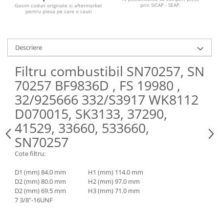
Piese Claas
Fulie
prin SICAP - SEAP.
Gasim coduri originale si aftermarket
pentru piesa pe care o cauti
Pistoane
Piese Iveco
Turbosuflanta
Piese Nifty Lift
Diverse piese motor
Piese Grove
Descriere
Furtune si conducte
Piese motor Perkins
Injectoare
Filtru combustibil SN70257, SN
Piese Deutz Fahr
Chiuloasa
70257 BF9836D , FS 19980 ,
Vibrochen - ax came - arbore cotit
Piese Atlas Copco
32/925666 332/S3917 WK8112
Camasa piston
Piese Hitachi
D070015, SK3133, 37290,
Segmenti motor
Piese Vermeer
41529, 33660, 533660,
Termoflot
SN70257
Piese Gehl
Cablu acceleratie
Piese Socage
Cote filtru:
Senzori de presiune ulei
Vaporizatoare
Piese Kaeser
D1 (mm) 84.0 mm H1 (mm) 114.0 mm
Radiatoare AC
D2 (mm) 80.0 mm H2 (mm) 97.0 mm
Piese Wacker Neuson
D2 (mm) 69.5 mm H3 (mm) 71.0 mm
Piese frana
Piese David Brown
7 3/8"-16UNF
Discuri de frana
Piese Mc Cormick