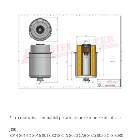
Etrieri
Piese Lamborghini
Placute de frana
Piese Same
Pompa de frana - cilindru de frana
Frana utilaje
Piese Renault
Supapa franare
Piese Hurlimann
Kit reparatii
Piese Zetor
Cabluri frana
Piese Weidemann
Rezervor lichid de frana
Piese Ausa
Lichid de frana
Piese Sennebogen
Antigel frane
Piese fara categorie
Piese Still
Sepci
Piese Timberjack
Garnituri utilaje
Piese Valmet Valtra
Siguranta
Piese Vogele
Filtru motorina compatibil pe urmatoarele modele de utilaje:
Abtibilduri - Etichete
Piese Yuchai
Girofar
JCB
Piese Zeppelin
8014 8014 X 8016 8018 8018 CTS 8020 CAB 8025 8026 CTS 8030
Piese electrice