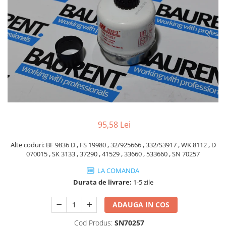
Piese Volvo
Punti - axe
Piese motor Yanmar
Diverse piese transmisie
Piese ambreiaj
Piese Fiat
Planetare
Piese Snorkel
Angrenaje transmisie
Piese John Deere
Grupuri conice
Piese ZF
Convertizoare
Piese Vapormatic
Cruce cardan
Disc frictiune
Piese utilaje Fendt
Roti
95,58 Lei
Piese Case IH
Roti teren accidentat
Piese Dana Spicer
Alte coduri: BF 9836 D , FS 19980 , 32/925666 , 332/S3917 , WK 8112 , D
Roti non-marking
070015 , SK 3133 , 37290 , 41529 , 33660 , 533660 , SN 70257
Filtre Hifi
Piulite roata
LA COMANDA
Piese Skyjack
Butuc roata
Durata de livrare:
1-5 zile
Piese Bobcat
Janta
Anvelope
Piese Yale
ADAUGA IN COS
Roata transpaleta
Piese Hyster
Cod Produs:
SN70257