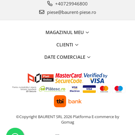
Intrerupator 3 pozitii
Piese Barford
+40729946800
Relee 12V
piese@baurent-piese.ro
Piese Antonio Carraro
Relee 24V
Piese Ammann
Modul electronic
Piese Ahlmann
MAGAZINUL MEU
Faruri fata
Piese Airo
Lampi spate
CLIENTI
Orometru
Piese Aebi
DATE COMERCIALE
Microintrerupator
Piese SDMO
Senzori utilaje
Piese Doosan Daewoo
Calculatoare utilaje
Piese Agritalia - Carraro
Electrovalva - electroventil - electro
valva
Piese Doppstadt
Bobina 12V
Piese Fai
Senzor de vant - anemometru
Piese Kalmar
Intrerupator 4 pozitii
Piese Klemm
©Copyright BAURENT SRL 2026
Platforma E-commerce by
Bobina 10V
Gomag
Piese Lansing Bagnall
Bobina 20V
Lampi semnalizare
Piese Laupetre