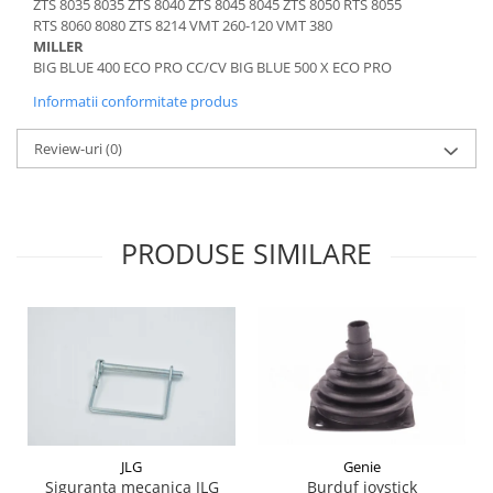
ZTS 8035 8035 ZTS 8040 ZTS 8045 8045 ZTS 8050 RTS 8055
Piese Schaeff
Cabluri si mufe
RTS 8060 8080 ZTS 8214 VMT 260-120 VMT 380
Piese Putzmeister
MILLER
Mufe si pini
BIG BLUE 400 ECO PRO CC/CV BIG BLUE 500 X ECO PRO
Piese Mitsubishi
Piese contact
Informatii conformitate produs
Contactor 12V
Piese Matbro
Contactoare 24V
Piese Lindner
Review-uri
(0)
Contactoare 48V
Piese Kramer
Motoare electrice
Piese Kaiser
Placa electronica
PRODUSE SIMILARE
Piese Jacobsen
Contact general - Ciuperca
Pedala
Piese Ingersoll Rand
Sigurante
Piese Hanomag
Becuri indicatoare
Piese Hamm
Limitatori
Piese Goldoni
Potentiometre
Piese Furukawa
Senzori de unghi
Bobina solenoid
Piese Ford
JLG
Genie
Bobina 24V
Piese Ferrari
Siguranta mecanica JLG
Burduf joystick