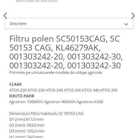
Piese Claas
pentru piesa pe care o cauti
Fulie
Pistoane
Piese Iveco
Turbosuflanta
Piese Nifty Lift
Descriere
Diverse piese motor
Piese Grove
Furtune si conducte
Filtru polen SC50153CAG, SC
Piese motor Perkins
Injectoare
50153 CAG, KL46279AK,
Piese Deutz Fahr
Chiuloasa
001303242-20, 001303242-30,
Vibrochen - ax came - arbore cotit
Piese Atlas Copco
001303242-20, 001303242-30
Camasa piston
Piese Hitachi
Potrivire pe urmatoarele modele de utilaje agricole:
Segmenti motor
Piese Vermeer
Termoflot
CLAAS
Piese Gehl
Cablu acceleratie
ATOS 220 ATOS 230 ATOS 240 ATOS 330 ATOS 340 ATOS 350
DEUTZ-FAHR
Piese Socage
Senzori de presiune ulei
Agrotron 100MKIII Agrotron 90MKIII Agrotron K430
Vaporizatoare
Piese Kaeser
Dimensiuni filtru habitaclu SC 50153 CAG
Radiatoare AC
Piese Wacker Neuson
D1 (mm):617,0 mm
Piese frana
D2 (mm): 593,0 mm
Piese David Brown
D3 (mm): 105,0 mm
Discuri de frana
Piese Mc Cormick
H1 (mm): 54,0 mm