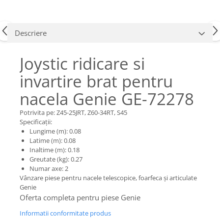
Piese Claas
Fulie
Pistoane
Piese Iveco
Turbosuflanta
Piese Nifty Lift
Descriere
Diverse piese motor
Piese Grove
Furtune si conducte
Joystic ridicare si
Piese motor Perkins
Injectoare
invartire brat pentru
Piese Deutz Fahr
Chiuloasa
Vibrochen - ax came - arbore cotit
nacela Genie GE-72278
Piese Atlas Copco
Camasa piston
Piese Hitachi
Potrivita pe: Z45-25JRT, Z60-34RT, S45
Segmenti motor
Specificații:
Piese Vermeer
Termoflot
Lungime (m): 0.08
Piese Gehl
Latime (m): 0.08
Cablu acceleratie
Inaltime (m): 0.18
Piese Socage
Senzori de presiune ulei
Greutate (kg): 0.27
Numar axe: 2
Vaporizatoare
Piese Kaeser
Vânzare piese pentru nacele telescopice, foarfeca și articulate
Radiatoare AC
Piese Wacker Neuson
Genie
Piese frana
Oferta completa pentru piese Genie
Piese David Brown
Discuri de frana
Informatii conformitate produs
Piese Mc Cormick