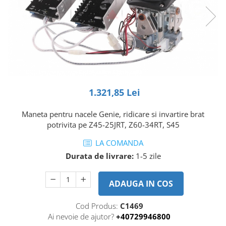
Piese Volvo
Punti - axe
Piese motor Yanmar
Diverse piese transmisie
Piese ambreiaj
Piese Fiat
Planetare
Piese Snorkel
Angrenaje transmisie
Piese John Deere
Grupuri conice
Piese ZF
Convertizoare
1.321,85 Lei
Piese Vapormatic
Cruce cardan
Disc frictiune
Piese utilaje Fendt
Maneta pentru nacele Genie, ridicare si invartire brat
Roti
potrivita pe Z45-25JRT, Z60-34RT, S45
Piese Case IH
Roti teren accidentat
Piese Dana Spicer
LA COMANDA
Roti non-marking
Durata de livrare:
1-5 zile
Filtre Hifi
Piulite roata
Piese Skyjack
Butuc roata
ADAUGA IN COS
Piese Bobcat
Janta
Anvelope
Piese Yale
Cod Produs:
C1469
Ai nevoie de ajutor?
+40729946800
Roata transpaleta
Piese Hyster