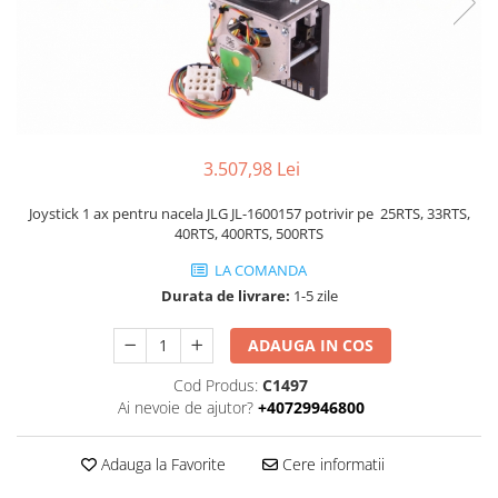
Piese Volvo
Punti - axe
Piese motor Yanmar
Diverse piese transmisie
Piese ambreiaj
Piese Fiat
Planetare
Piese Snorkel
Angrenaje transmisie
Piese John Deere
Grupuri conice
3.507,98 Lei
Piese ZF
Convertizoare
Piese Vapormatic
Cruce cardan
Joystick 1 ax pentru nacela JLG JL-1600157 potrivir pe 25RTS, 33RTS,
40RTS, 400RTS, 500RTS
Disc frictiune
Piese utilaje Fendt
Roti
LA COMANDA
Piese Case IH
Durata de livrare:
1-5 zile
Roti teren accidentat
Piese Dana Spicer
Roti non-marking
Filtre Hifi
ADAUGA IN COS
Piulite roata
Piese Skyjack
Cod Produs:
C1497
Butuc roata
Ai nevoie de ajutor?
+40729946800
Piese Bobcat
Janta
Anvelope
Piese Yale
Adauga la Favorite
Cere informatii
Roata transpaleta
Piese Hyster