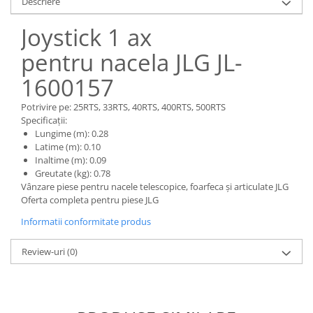
Descriere
Piese Claas
Fulie
Pistoane
Piese Iveco
Joystick 1 ax
Turbosuflanta
Piese Nifty Lift
pentru nacela JLG JL-
Diverse piese motor
Piese Grove
Furtune si conducte
1600157
Piese motor Perkins
Injectoare
Potrivire pe: 25RTS, 33RTS, 40RTS, 400RTS, 500RTS
Piese Deutz Fahr
Chiuloasa
Specificații:
Vibrochen - ax came - arbore cotit
Piese Atlas Copco
Lungime (m): 0.28
Latime (m): 0.10
Camasa piston
Piese Hitachi
Inaltime (m): 0.09
Segmenti motor
Greutate (kg): 0.78
Piese Vermeer
Termoflot
Vânzare piese pentru nacele telescopice, foarfeca și articulate JLG
Piese Gehl
Oferta completa pentru piese JLG
Cablu acceleratie
Piese Socage
Senzori de presiune ulei
Informatii conformitate produs
Vaporizatoare
Piese Kaeser
Review-uri
(0)
Radiatoare AC
Piese Wacker Neuson
Piese frana
Piese David Brown
Discuri de frana
Piese Mc Cormick