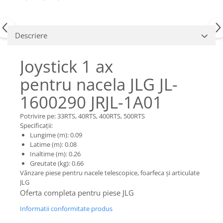
Piese Claas
Fulie
Pistoane
Piese Iveco
Turbosuflanta
Piese Nifty Lift
Descriere
Diverse piese motor
Piese Grove
Furtune si conducte
Joystick 1 ax
Piese motor Perkins
Injectoare
pentru nacela JLG JL-
Piese Deutz Fahr
Chiuloasa
Vibrochen - ax came - arbore cotit
Piese Atlas Copco
1600290 JRJL-1A01
Camasa piston
Piese Hitachi
Potrivire pe: 33RTS, 40RTS, 400RTS, 500RTS
Segmenti motor
Piese Vermeer
Specificații:
Termoflot
Lungime (m): 0.09
Piese Gehl
Latime (m): 0.08
Cablu acceleratie
Inaltime (m): 0.26
Piese Socage
Senzori de presiune ulei
Greutate (kg): 0.66
Vaporizatoare
Piese Kaeser
Vânzare piese pentru nacele telescopice, foarfeca și articulate
JLG
Radiatoare AC
Piese Wacker Neuson
Oferta completa pentru piese JLG
Piese frana
Piese David Brown
Informatii conformitate produs
Discuri de frana
Piese Mc Cormick