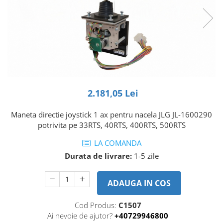
Piese Volvo
Punti - axe
Piese motor Yanmar
Diverse piese transmisie
Piese ambreiaj
Piese Fiat
Planetare
Piese Snorkel
Angrenaje transmisie
Piese John Deere
Grupuri conice
Piese ZF
Convertizoare
2.181,05 Lei
Piese Vapormatic
Cruce cardan
Disc frictiune
Piese utilaje Fendt
Maneta directie joystick 1 ax pentru nacela JLG JL-1600290
Roti
Piese Case IH
potrivita pe 33RTS, 40RTS, 400RTS, 500RTS
Roti teren accidentat
Piese Dana Spicer
LA COMANDA
Roti non-marking
Filtre Hifi
Durata de livrare:
1-5 zile
Piulite roata
Piese Skyjack
Butuc roata
ADAUGA IN COS
Piese Bobcat
Janta
Anvelope
Piese Yale
Cod Produs:
C1507
Roata transpaleta
Ai nevoie de ajutor?
+40729946800
Piese Hyster