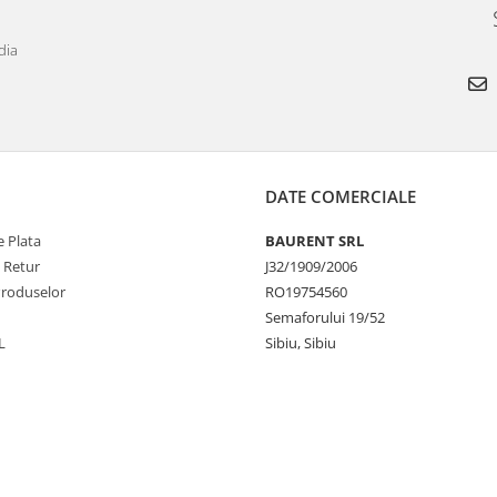
dia
DATE COMERCIALE
 Plata
BAURENT SRL
e Retur
J32/1909/2006
Produselor
RO19754560
Semaforului 19/52
L
Sibiu, Sibiu