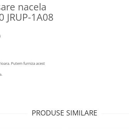
sare nacela
0 JRUP-1A08
i
rioara. Putem furniza acest
a.
PRODUSE SIMILARE