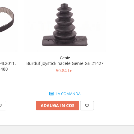
-8%
Genie
F4L2011,
Burduf joystick nacele Genie GE-21427
Joyst
1480
50,84 Lei
1.
LA COMANDA
ADAUGA IN COS
AD