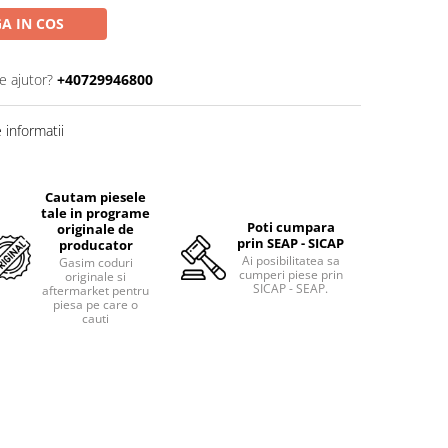
A IN COS
e ajutor?
+40729946800
informatii
Cautam piesele
tale in programe
Poti cumpara
originale de
prin SEAP - SICAP
producator
Ai posibilitatea sa
Gasim coduri
cumperi piese prin
originale si
SICAP - SEAP.
aftermarket pentru
piesa pe care o
cauti