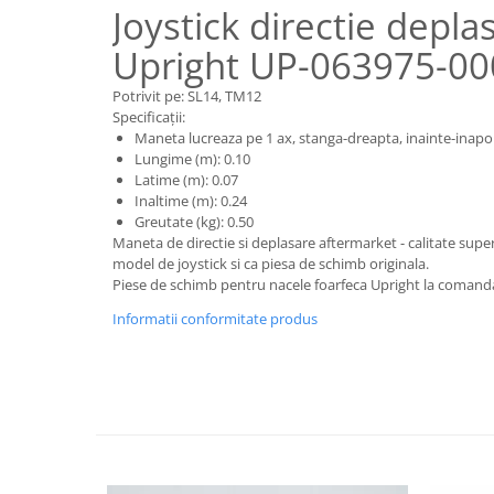
Piese motor
Joystick directie depla
Piese Parker
Alternatoare
Upright UP-063975-00
Piese Hyundai
Electromotoare
Piese Terex
Potrivit pe: SL14, TM12
Pompa combustibil
Specificații:
Piese Lombardini
Pompa de apa
Maneta lucreaza pe 1 ax, stanga-dreapta, inainte-inapo
Radiator racire ulei hidraulic
Piese Linde
Lungime (m): 0.10
Latime (m): 0.07
Radiator apa
Piese Multitel
Inaltime (m): 0.24
Bobina de pornire
Greutate (kg): 0.50
Piese Dieci
Bobina de oprire
Maneta de directie si deplasare aftermarket - calitate supe
Piese Massey Ferguson
model de joystick si ca piesa de schimb originala.
Bobina de acceleratie
Piese de schimb pentru nacele foarfeca Upright la comand
Piese Steyr
Curea alternator - transmisie
Informatii conformitate produs
Piese Landini
Curea distributie
Esapament
Piese New Holland
Busoane - dopuri
Piese Takeuchi
Ventilatoare
Piese Kobelco
Pompa de ulei
Piese Jungheinrich
Termostat