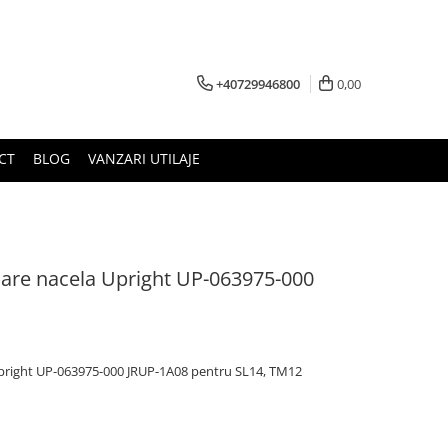
+40729946800
0,00
CT
BLOG
VANZARI UTILAJE
asare nacela Upright UP-063975-000
 Upright UP-063975-000 JRUP-1A08 pentru SL14, TM12