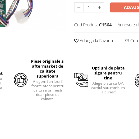
ADAUG
Cod Produs:
C1564
Ai nevoie d
Adauga la Favorite
Cere 
Piese originale si
aftermarket de
Optiuni de plata
calitate
sigure pentru
nt
superioara
tine
ra
Alegem furnizorii
e
Alege plata cu OP,
foarte atent pentru
pa
cardul sau ramburs
ca tu sa primesti
i
la curier!
doar piese de
calitate.