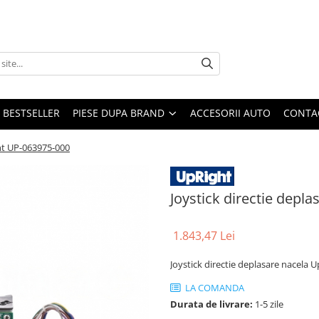
BESTSELLER
PIESE DUPA BRAND
ACCESORII AUTO
CONTA
ght UP-063975-000
Joystick directie depl
1.843,47 Lei
Joystick directie deplasare nacela
LA COMANDA
Durata de livrare:
1-5 zile