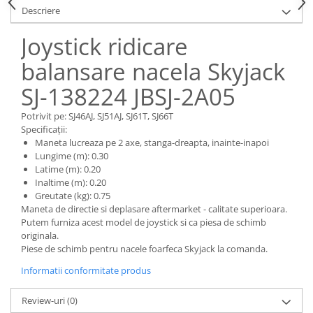
Piese Claas
Fulie
Descriere
Pistoane
Piese Iveco
Joystick ridicare
Turbosuflanta
Piese Nifty Lift
Diverse piese motor
balansare nacela Skyjack
Piese Grove
Furtune si conducte
SJ-138224 JBSJ-2A05
Piese motor Perkins
Injectoare
Piese Deutz Fahr
Chiuloasa
Potrivit pe: SJ46AJ, SJ51AJ, SJ61T, SJ66T
Specificații:
Vibrochen - ax came - arbore cotit
Piese Atlas Copco
Maneta lucreaza pe 2 axe, stanga-dreapta, inainte-inapoi
Camasa piston
Piese Hitachi
Lungime (m): 0.30
Segmenti motor
Latime (m): 0.20
Piese Vermeer
Inaltime (m): 0.20
Termoflot
Greutate (kg): 0.75
Piese Gehl
Cablu acceleratie
Maneta de directie si deplasare aftermarket - calitate superioara.
Piese Socage
Senzori de presiune ulei
Putem furniza acest model de joystick si ca piesa de schimb
originala.
Vaporizatoare
Piese Kaeser
Piese de schimb pentru nacele foarfeca Skyjack la comanda.
Radiatoare AC
Piese Wacker Neuson
Informatii conformitate produs
Piese frana
Piese David Brown
Discuri de frana
Review-uri
(0)
Piese Mc Cormick