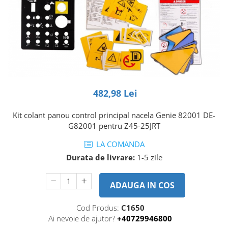
Piese Volvo
Punti - axe
Piese motor Yanmar
Diverse piese transmisie
Piese ambreiaj
Piese Fiat
Planetare
Piese Snorkel
Angrenaje transmisie
Piese John Deere
Grupuri conice
Piese ZF
Convertizoare
482,98 Lei
Piese Vapormatic
Cruce cardan
Disc frictiune
Piese utilaje Fendt
Kit colant panou control principal nacela Genie 82001 DE-
Roti
G82001 pentru Z45-25JRT
Piese Case IH
Roti teren accidentat
Piese Dana Spicer
LA COMANDA
Roti non-marking
Durata de livrare:
1-5 zile
Filtre Hifi
Piulite roata
Piese Skyjack
Butuc roata
ADAUGA IN COS
Piese Bobcat
Janta
Anvelope
Piese Yale
Cod Produs:
C1650
Ai nevoie de ajutor?
+40729946800
Roata transpaleta
Piese Hyster