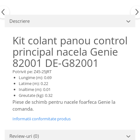
Piese Claas
Fulie
Pistoane
Piese Iveco
Turbosuflanta
Piese Nifty Lift
Descriere
Diverse piese motor
Piese Grove
Furtune si conducte
Kit colant panou control
Piese motor Perkins
Injectoare
principal nacela Genie
Piese Deutz Fahr
Chiuloasa
Vibrochen - ax came - arbore cotit
82001 DE-G82001
Piese Atlas Copco
Camasa piston
Piese Hitachi
Potrivit pe: Z45-25JRT
Segmenti motor
Lungime (m): 0.69
Piese Vermeer
Termoflot
Latime (m): 0.22
Piese Gehl
Inaltime (m): 0.01
Cablu acceleratie
Greutate (kg): 0.32
Piese Socage
Senzori de presiune ulei
Piese de schimb pentru nacele foarfeca Genie la
Vaporizatoare
Piese Kaeser
comanda.
Radiatoare AC
Piese Wacker Neuson
Informatii conformitate produs
Piese frana
Piese David Brown
Discuri de frana
Review-uri
(0)
Piese Mc Cormick