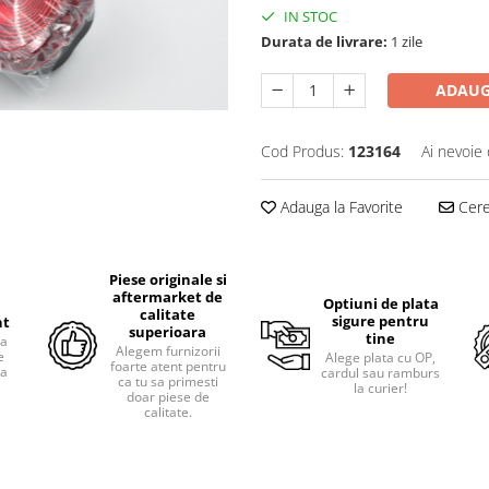
IN STOC
Durata de livrare:
1 zile
ADAUG
Cod Produs:
123164
Ai nevoie 
Adauga la Favorite
Cere 
Piese originale si
aftermarket de
Optiuni de plata
calitate
sigure pentru
nt
superioara
tine
ra
Alegem furnizorii
e
Alege plata cu OP,
foarte atent pentru
pa
cardul sau ramburs
ca tu sa primesti
i
la curier!
doar piese de
calitate.