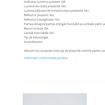
Piese Claas
Fulie
Indicator luminos prezent: DA
Lumină de ceață prezentă: NU
Pistoane
Piese Iveco
Lumina plăcuței de înmatriculare prezentă: NU
Turbosuflanta
Reflector prezent: NU
Piese Nifty Lift
Reflector triunghiular: NU
Diverse piese motor
Piese Grove
Partea dreaptă/partea stângă/montabil pe ambele părți: a
Furtune si conducte
Becuri incluse: DA
Piese motor Perkins
Injectoare
Lentilă înlocuibilă: NU
Piese Deutz Fahr
Tip de tehnologie
Chiuloasa
incandescent
Vibrochen - ax came - arbore cotit
Piese Atlas Copco
Camasa piston
Aducem la comanda orice tip de piesa de schimb pentru ec
Piese Hitachi
Segmenti motor
Informatii conformitate produs
Piese Vermeer
Termoflot
Piese Gehl
Cablu acceleratie
Piese Socage
Senzori de presiune ulei
Vaporizatoare
Piese Kaeser
Radiatoare AC
Piese Wacker Neuson
Piese frana
Piese David Brown
Discuri de frana
Piese Mc Cormick