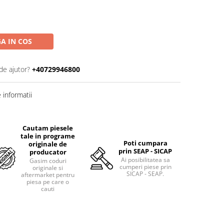
A IN COS
de ajutor?
+40729946800
informatii
Cautam piesele
tale in programe
Poti cumpara
originale de
prin SEAP - SICAP
producator
Ai posibilitatea sa
Gasim coduri
cumperi piese prin
originale si
SICAP - SEAP.
aftermarket pentru
piesa pe care o
cauti