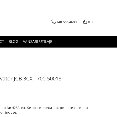
+40729946800
0,00
CT
BLOG
VANZARI UTILAJE
ator JCB 3CX - 700-50018
rpillar 428F, etc. Se poate monta atat pe partea dreapta
uri incluse.