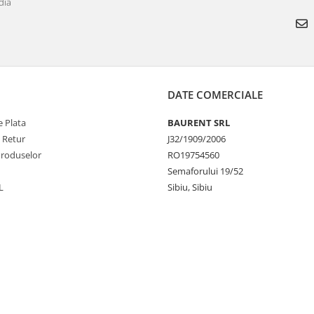
dia
DATE COMERCIALE
 Plata
BAURENT SRL
e Retur
J32/1909/2006
Produselor
RO19754560
Semaforului 19/52
L
Sibiu, Sibiu