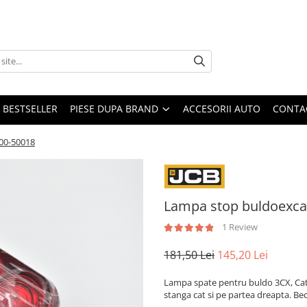
BESTSELLER
PIESE DUPA BRAND
ACCESORII AUTO
CONTA
700-50018
Lampa stop buldoexcav
1 Review
181,50 Lei
145,20 Lei
Lampa spate pentru buldo 3CX, Cate
stanga cat si pe partea dreapta. Bec