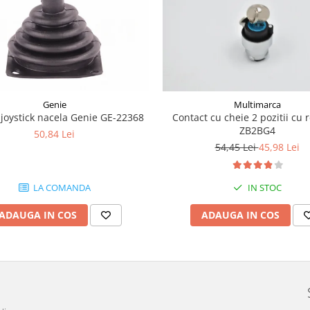
Genie
Multimarca
joystick nacela Genie GE-22368
Contact cu cheie 2 pozitii cu 
ZB2BG4
50,84 Lei
54,45 Lei
45,98 Lei
LA COMANDA
IN STOC
ADAUGA IN COS
ADAUGA IN COS