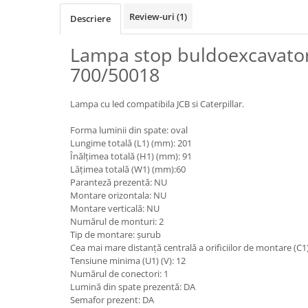
Piese motor
Piese Parker
Review-uri
(1)
Descriere
Alternatoare
Piese Hyundai
Electromotoare
Lampa stop buldoexcavator
Piese Terex
Pompa combustibil
700/50018
Piese Lombardini
Pompa de apa
Radiator racire ulei hidraulic
Piese Linde
Lampa cu led compatibila JCB si Caterpillar.
Radiator apa
Piese Multitel
Forma luminii din spate: oval
Bobina de pornire
Piese Dieci
Lungime totală (L1) (mm): 201
Bobina de oprire
Înălțimea totală (H1) (mm): 91
Piese Massey Ferguson
Bobina de acceleratie
Lățimea totală (W1) (mm):60
Paranteză prezentă: NU
Piese Steyr
Curea alternator - transmisie
Montare orizontala: NU
Piese Landini
Curea distributie
Montare verticală: NU
Numărul de monturi: 2
Esapament
Piese New Holland
Tip de montare: șurub
Busoane - dopuri
Piese Takeuchi
Cea mai mare distanță centrală a orificiilor de montare (C1
Ventilatoare
Tensiune minima (U1) (V): 12
Piese Kobelco
Numărul de conectori: 1
Pompa de ulei
Lumină din spate prezentă: DA
Piese Jungheinrich
Termostat
Semafor prezent: DA