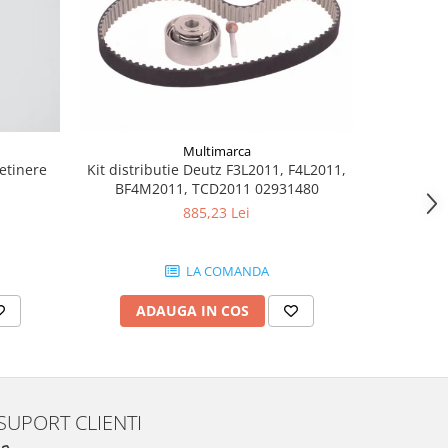
Multimarca
retinere
Kit distributie Deutz F3L2011, F4L2011,
Burduf jo
BF4M2011, TCD2011 02931480
885,23 Lei
LA COMANDA
ADAUGA IN COS
AD
SUPORT CLIENTI