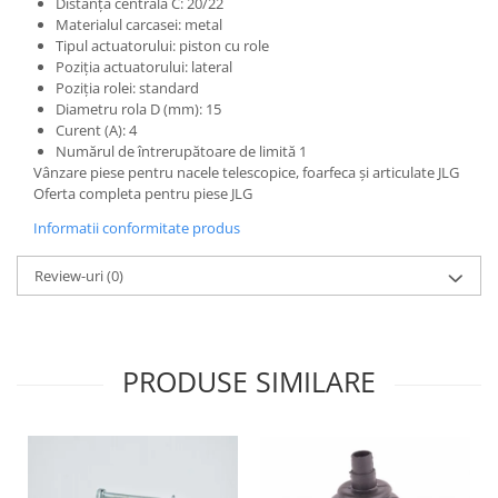
Distanța centrală C: 20/22
Etrieri
Piese Lamborghini
Materialul carcasei: metal
Placute de frana
Tipul actuatorului: piston cu role
Piese Same
Pompa de frana - cilindru de frana
Poziția actuatorului: lateral
Poziția rolei: standard
Frana utilaje
Piese Renault
Diametru rola D (mm): 15
Supapa franare
Piese Hurlimann
Curent (A): 4
Kit reparatii
Numărul de întrerupătoare de limită 1
Piese Zetor
Vânzare piese pentru nacele telescopice, foarfeca și articulate JLG
Cabluri frana
Oferta completa pentru piese JLG
Piese Weidemann
Rezervor lichid de frana
Informatii conformitate produs
Piese Ausa
Lichid de frana
Piese Sennebogen
Antigel frane
Review-uri
(0)
Piese fara categorie
Piese Still
Sepci
Piese Timberjack
Garnituri utilaje
Piese Valmet Valtra
PRODUSE SIMILARE
Siguranta
Piese Vogele
Abtibilduri - Etichete
Piese Yuchai
Girofar
Piese Zeppelin
Piese electrice