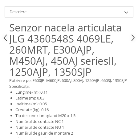
Piese Claas
Fulie
Pistoane
Piese Iveco
Descriere
Turbosuflanta
Piese Nifty Lift
Senzor nacela articulata
Diverse piese motor
Piese Grove
Furtune si conducte
JLG 4360548S 4069LE,
Piese motor Perkins
Injectoare
260MRT, E300AJP,
Piese Deutz Fahr
Chiuloasa
M450AJ, 450AJ seriesII,
Vibrochen - ax came - arbore cotit
Piese Atlas Copco
Camasa piston
Piese Hitachi
1250AJP, 1350SJP
Segmenti motor
Piese Vermeer
Potrivire pe: E600JP, M600JP, 600AJ, 800AJ, 1250AJP, 660SJ, 1350SJP
Termoflot
Specificații:
Piese Gehl
Cablu acceleratie
Lungime (m): 0.11
Piese Socage
Senzori de presiune ulei
Latime (m): 0.03
Inaltime (m): 0.05
Vaporizatoare
Piese Kaeser
Greutate (kg): 0.16
Radiatoare AC
Piese Wacker Neuson
Tip de conexiuni :gland M20 x 1,5
Numărul de contacte NC 1
Piese frana
Piese David Brown
Numărul de contacte NU 1
Discuri de frana
Numărul de găuri de montare 2
Piese Mc Cormick