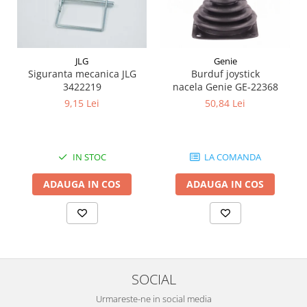
Piese Schaeff
Cabluri si mufe
Piese Putzmeister
Mufe si pini
Piese Mitsubishi
Piese contact
JLG
Genie
Contactor 12V
Piese Matbro
Siguranta mecanica JLG
Burduf joystick
Contactoare 24V
3422219
nacela Genie GE-22368
Piese Lindner
Contactoare 48V
9,15 Lei
50,84 Lei
Piese Kramer
Motoare electrice
Piese Kaiser
Placa electronica
Piese Jacobsen
Contact general - Ciuperca
IN STOC
LA COMANDA
Pedala
Piese Ingersoll Rand
ADAUGA IN COS
ADAUGA IN COS
Sigurante
Piese Hanomag
Becuri indicatoare
Piese Hamm
Limitatori
Piese Goldoni
Potentiometre
Piese Furukawa
Senzori de unghi
SOCIAL
Bobina solenoid
Piese Ford
Bobina 24V
Urmareste-ne in social media
Piese Ferrari