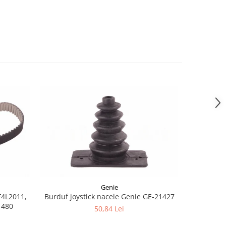
-8%
Genie
F4L2011,
Burduf joystick nacele Genie GE-21427
Joyst
1480
50,84 Lei
1.