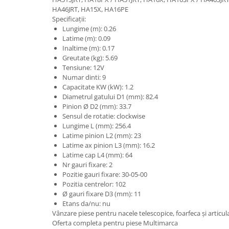
Piese Claas
Fulie
HA46JRT, HA15X, HA16PE
Pistoane
Piese Iveco
Specificații:
Lungime (m): 0.26
Turbosuflanta
Piese Nifty Lift
Latime (m): 0.09
Diverse piese motor
Inaltime (m): 0.17
Piese Grove
Furtune si conducte
Greutate (kg): 5.69
Piese motor Perkins
Tensiune: 12V
Injectoare
Numar dinti: 9
Piese Deutz Fahr
Chiuloasa
Capacitate KW (kW): 1.2
Vibrochen - ax came - arbore cotit
Diametrul gatului D1 (mm): 82.4
Piese Atlas Copco
Pinion Ø D2 (mm): 33.7
Camasa piston
Piese Hitachi
Sensul de rotatie: clockwise
Segmenti motor
Lungime L (mm): 256.4
Piese Vermeer
Latime pinion L2 (mm): 23
Termoflot
Piese Gehl
Latime ax pinion L3 (mm): 16.2
Cablu acceleratie
Latime cap L4 (mm): 64
Piese Socage
Senzori de presiune ulei
Nr gauri fixare: 2
Pozitie gauri fixare: 30-05-00
Vaporizatoare
Piese Kaeser
Pozitia centrelor: 102
Radiatoare AC
Piese Wacker Neuson
Ø gauri fixare D3 (mm): 11
Piese frana
Etans da/nu: nu
Piese David Brown
Vânzare piese pentru nacele telescopice, foarfeca și artic
Discuri de frana
Oferta completa pentru piese Multimarca
Piese Mc Cormick