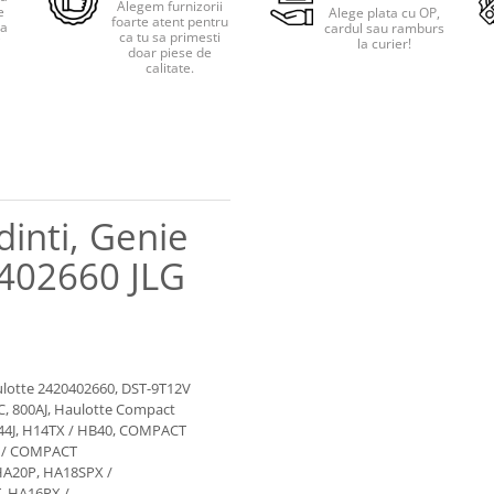
Alegem furnizorii
e
Alege plata cu OP,
foarte atent pentru
pa
cardul sau ramburs
ca tu sa primesti
i
la curier!
doar piese de
calitate.
inti, Genie
402660 JLG
aulotte 2420402660, DST-9T12V
SJC, 800AJ, Haulotte Compact
44J, H14TX / HB40, COMPACT
 / COMPACT
HA20P, HA18SPX /
, HA16PX /