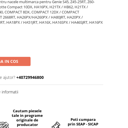
entru nacele multimarca pentru Genie S45, Z45-25RT, Z60-
aulotte Compact 10DX, HA16PX, H21TX / HB62, H21TX /
HB40, COMPACT 8DX, COMPACT 12DX / COMPACT
 2668RT, HA26PX/HA260PX / HA80JRT, HA20PX /
JRT, HA18PX / HA51JRT, HA16X, HA16SPX / HA46SJRT, HA16PX
A IN COS
e ajutor?
+40729946800
informatii
Cautam piesele
tale in programe
Poti cumpara
originale de
prin SEAP - SICAP
producator