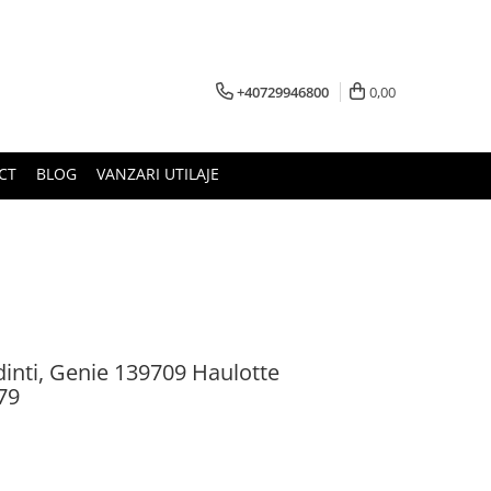
+40729946800
0,00
CT
BLOG
VANZARI UTILAJE
inti, Genie 139709 Haulotte
79