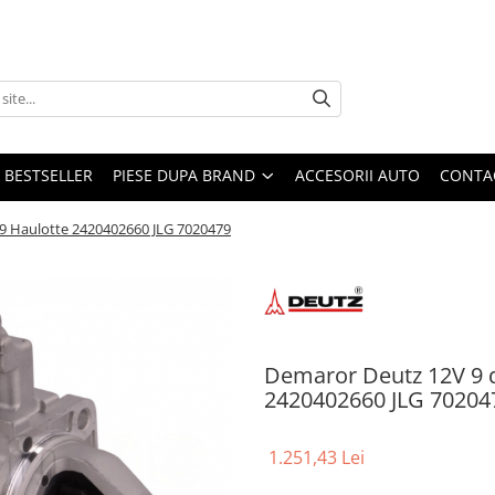
BESTSELLER
PIESE DUPA BRAND
ACCESORII AUTO
CONTA
09 Haulotte 2420402660 JLG 7020479
Demaror Deutz 12V 9 d
2420402660 JLG 70204
1.251,43 Lei