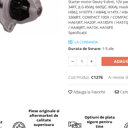
Starter motor Deutz 9 dinti, 12V p
34RT, JLG 450AJ, 660SJC, 800AJ, H
HB62, H16TPX / HB44J, H14TX / 
3368RT, COMPACT 10DX / COMPACT
HA61JRT, HA20P, HA18SPX / HA51S
/ HA46JRT, HA15X, HA16PE
Specificații:
LA COMANDA
Durata de livrare:
1-5 zile
ADAUG
Cod Produs:
C1276
Ai nevoie d
Adauga la Favorite
Cere 
Piese originale si
aftermarket de
Optiuni de plata
calitate
sigure pentru
nt
superioara
tine
ra