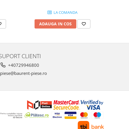
LA COMANDA
ADAUGA IN COS
AD
SUPORT CLIENTI
+40729946800
piese@baurent-piese.ro