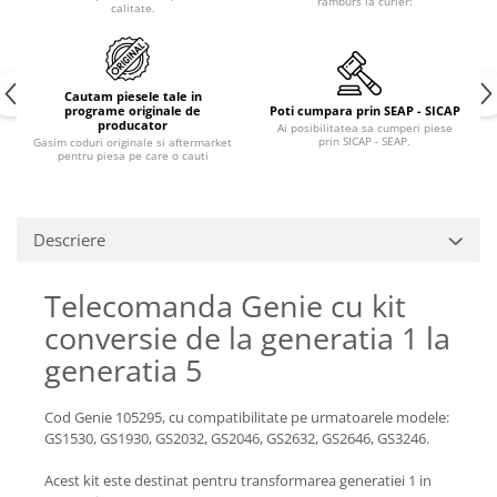
ramburs la curier!
Piese Claas
Fulie
calitate.
Pistoane
Piese Iveco
Turbosuflanta
Piese Nifty Lift
Diverse piese motor
Cautam piesele tale in
Piese Grove
programe originale de
Poti cumpara prin SEAP - SICAP
Furtune si conducte
producator
Ai posibilitatea sa cumperi piese
Piese motor Perkins
prin SICAP - SEAP.
Gasim coduri originale si aftermarket
Injectoare
pentru piesa pe care o cauti
Piese Deutz Fahr
Chiuloasa
Vibrochen - ax came - arbore cotit
Piese Atlas Copco
Camasa piston
Descriere
Piese Hitachi
Segmenti motor
Piese Vermeer
Termoflot
Telecomanda Genie cu kit
Piese Gehl
Cablu acceleratie
conversie de la generatia 1 la
Piese Socage
Senzori de presiune ulei
generatia 5
Vaporizatoare
Piese Kaeser
Radiatoare AC
Piese Wacker Neuson
Cod Genie 105295, cu compatibilitate pe urmatoarele modele:
GS1530, GS1930, GS2032, GS2046, GS2632, GS2646, GS3246.
Piese frana
Piese David Brown
Discuri de frana
Acest kit este destinat pentru transformarea generatiei 1 in
Piese Mc Cormick