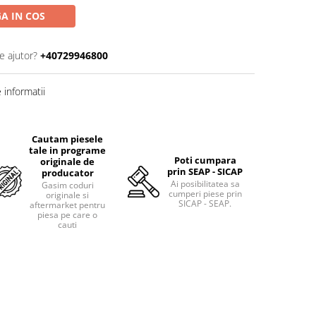
A IN COS
e ajutor?
+40729946800
informatii
Cautam piesele
tale in programe
Poti cumpara
originale de
prin SEAP - SICAP
producator
Ai posibilitatea sa
Gasim coduri
cumperi piese prin
originale si
SICAP - SEAP.
aftermarket pentru
piesa pe care o
cauti