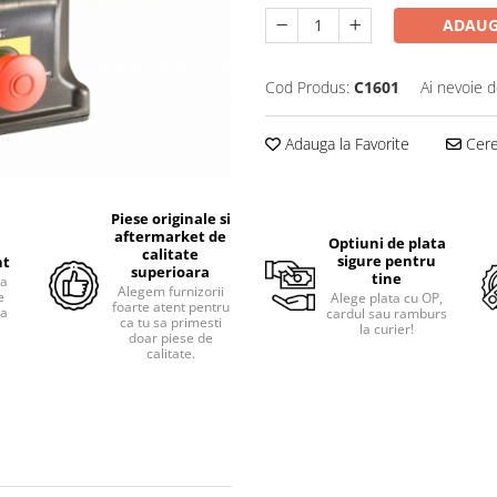
ADAUG
Cod Produs:
C1601
Ai nevoie d
Adauga la Favorite
Cere 
Piese originale si
aftermarket de
Optiuni de plata
calitate
sigure pentru
nt
superioara
tine
ra
Alegem furnizorii
e
Alege plata cu OP,
foarte atent pentru
pa
cardul sau ramburs
ca tu sa primesti
i
la curier!
doar piese de
calitate.