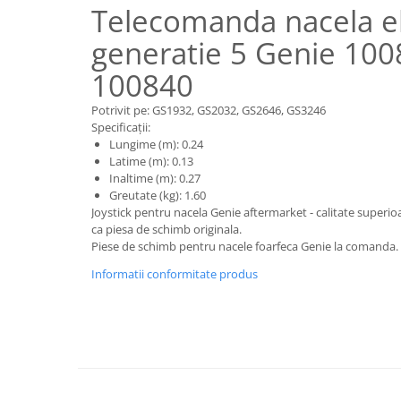
Piese motor
Telecomanda nacela el
Piese Parker
Alternatoare
generatie 5 Genie 10
Piese Hyundai
Electromotoare
Piese Terex
100840
Pompa combustibil
Piese Lombardini
Pompa de apa
Potrivit pe: GS1932, GS2032, GS2646, GS3246
Radiator racire ulei hidraulic
Piese Linde
Specificații:
Lungime (m): 0.24
Radiator apa
Piese Multitel
Latime (m): 0.13
Bobina de pornire
Inaltime (m): 0.27
Piese Dieci
Greutate (kg): 1.60
Bobina de oprire
Piese Massey Ferguson
Joystick pentru nacela Genie aftermarket - calitate superio
Bobina de acceleratie
ca piesa de schimb originala.
Piese Steyr
Curea alternator - transmisie
Piese de schimb pentru nacele foarfeca Genie la comanda.
Piese Landini
Curea distributie
Informatii conformitate produs
Esapament
Piese New Holland
Busoane - dopuri
Piese Takeuchi
Ventilatoare
Piese Kobelco
Pompa de ulei
Piese Jungheinrich
Termostat