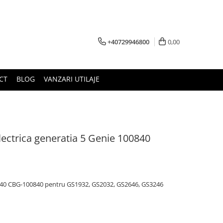
+40729946800
0,00
CT
BLOG
VANZARI UTILAJE
ectrica generatia 5 Genie 100840
840 CBG-100840 pentru GS1932, GS2032, GS2646, GS3246