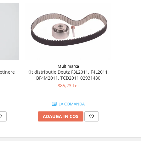
Multimarca
retinere
Kit distributie Deutz F3L2011, F4L2011,
Burduf jo
BF4M2011, TCD2011 02931480
885,23 Lei
LA COMANDA
ADAUGA IN COS
AD