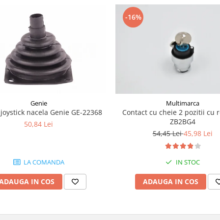
-16%
Genie
Multimarca
joystick nacela Genie GE-22368
Contact cu cheie 2 pozitii cu 
ZB2BG4
50,84 Lei
54,45 Lei
45,98 Lei
LA COMANDA
IN STOC
ADAUGA IN COS
ADAUGA IN COS