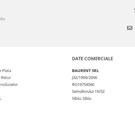
dia
DATE COMERCIALE
 Plata
BAURENT SRL
e Retur
J32/1909/2006
Produselor
RO19754560
Semaforului 19/52
L
Sibiu, Sibiu