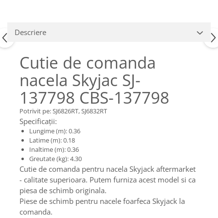
Piese Claas
Fulie
Pistoane
Piese Iveco
Turbosuflanta
Piese Nifty Lift
Descriere
Diverse piese motor
Piese Grove
Furtune si conducte
Cutie de comanda
Piese motor Perkins
Injectoare
nacela Skyjac SJ-
Piese Deutz Fahr
Chiuloasa
Vibrochen - ax came - arbore cotit
137798 CBS-137798
Piese Atlas Copco
Camasa piston
Piese Hitachi
Potrivit pe: SJ6826RT, SJ6832RT
Segmenti motor
Specificații:
Piese Vermeer
Termoflot
Lungime (m): 0.36
Piese Gehl
Latime (m): 0.18
Cablu acceleratie
Inaltime (m): 0.36
Piese Socage
Senzori de presiune ulei
Greutate (kg): 4.30
Vaporizatoare
Piese Kaeser
Cutie de comanda pentru nacela Skyjack aftermarket
- calitate superioara. Putem furniza acest model si ca
Radiatoare AC
Piese Wacker Neuson
piesa de schimb originala.
Piese frana
Piese David Brown
Piese de schimb pentru nacele foarfeca Skyjack la
Discuri de frana
comanda.
Piese Mc Cormick