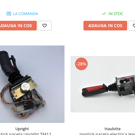
LA COMANDA
IN STOC
ADAUGA IN COS
ADAUGA IN COS
-28%
Haulotte
Upright
Joystick nacela electrica Ha
stick nacela Upright TM12