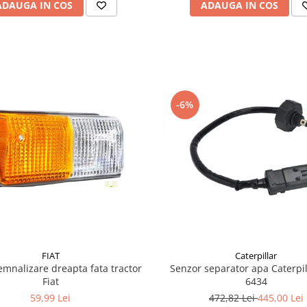
ADAUGA IN COS
ADAUGA IN COS
-6%
FIAT
Caterpillar
mnalizare dreapta fata tractor
Senzor separator apa Caterpil
Fiat
6434
59,99 Lei
472,82 Lei
445,00 Lei