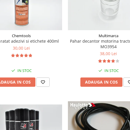
Chemtools
Multimarca
ratat adezivi si etichete 400ml
Pahar decantor motorina tract
MO3954
30,00 Lei
38,00 Lei
IN STOC
IN STOC
ADAUGA IN COS
ADAUGA IN COS