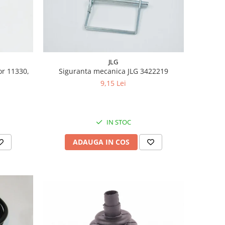
JLG
or 11330,
Siguranta mecanica JLG 3422219
9,15 Lei
IN STOC
ADAUGA IN COS