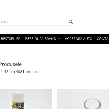
BESTSELLER
PIESE DUPA BRAND
ACCESORII AUTO
CONTA
Produsele
1-
48
din
4081
produse