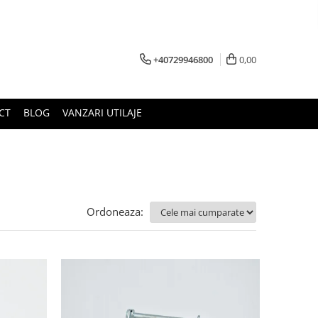
+40729946800
0,00
CT
BLOG
VANZARI UTILAJE
Ordoneaza: