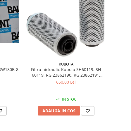
KUBOTA
t SW180B-8
Filtru hidraulic Kubota SH60119, SH
60119, RG 23862190, RG 23862191,
HY90300
650,00 Lei
IN STOC
ADAUGA IN COS