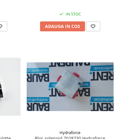
IN STOC
ADAUGA IN COS
Hydraforce
ulotte
Bloc solenoid 7028730 Hydraforce