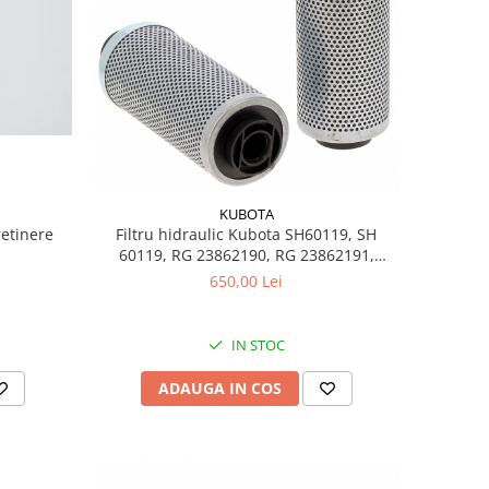
KUBOTA
retinere
Filtru hidraulic Kubota SH60119, SH
60119, RG 23862190, RG 23862191,
HY90300
650,00 Lei
IN STOC
ADAUGA IN COS