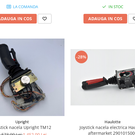
LA COMANDA
IN STOC
ADAUGA IN COS
ADAUGA IN COS
-28%
Haulotte
Upright
Joystick nacela electrica Ha
stick nacela Upright TM12
aftermarket 29010150
.573,00 Lei
1.452,00 Lei