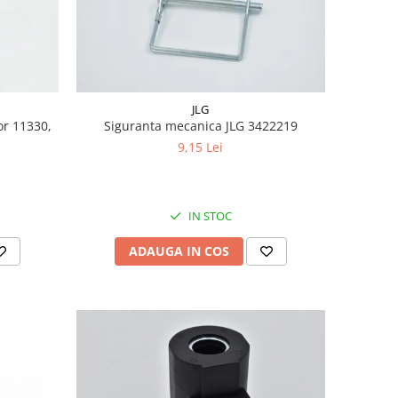
JLG
or 11330,
Siguranta mecanica JLG 3422219
9,15 Lei
IN STOC
ADAUGA IN COS