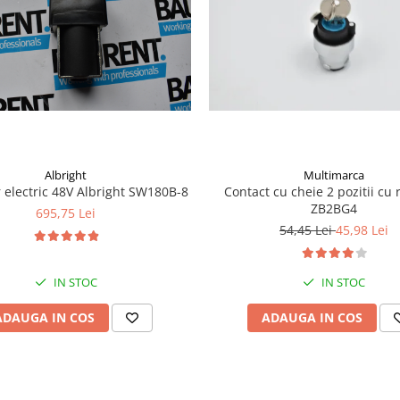
Albright
Multimarca
 electric 48V Albright SW180B-8
Contact cu cheie 2 pozitii cu 
ZB2BG4
695,75 Lei
54,45 Lei
45,98 Lei
IN STOC
IN STOC
ADAUGA IN COS
ADAUGA IN COS