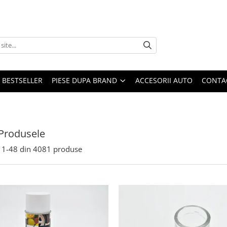
BESTSELLER
PIESE DUPA BRAND
ACCESORII AUTO
CONTA
Produsele
1-
48
din
4081
produse