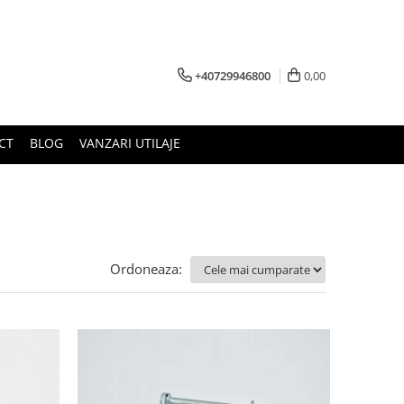
+40729946800
0,00
CT
BLOG
VANZARI UTILAJE
Ordoneaza: