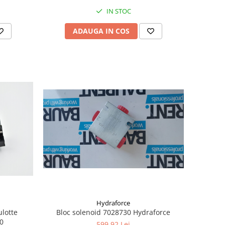
IN STOC
ADAUGA IN COS
Hydraforce
ulotte
Bloc solenoid 7028730 Hydraforce
00
599,92 Lei