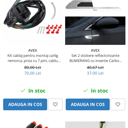
Piese Claas
Fulie
Pistoane
Piese Iveco
Turbosuflanta
Piese Nifty Lift
Diverse piese motor
Piese Grove
Furtune si conducte
Piese motor Perkins
Injectoare
Piese Deutz Fahr
Chiuloasa
AVEX
AVEX
Vibrochen - ax came - arbore cotit
Piese Atlas Copco
Kit cablaj pentru montaj carlig
Set 2 stickere reflectorizante
remorca, priza cu 7 pini, cablu
BUMERANG cu insertie Carbon
Camasa piston
Piese Hitachi
1,5m
5D, culoare Argintiu
80,00 Lei
40,67 Lei
Segmenti motor
Piese Vermeer
70,00 Lei
37,00 Lei
Termoflot
Piese Gehl
Cablu acceleratie
Piese Socage
In stoc
In stoc
Senzori de presiune ulei
Vaporizatoare
Piese Kaeser
ADAUGA IN COS
ADAUGA IN COS
Radiatoare AC
Piese Wacker Neuson
Piese frana
Piese David Brown
Discuri de frana
Piese Mc Cormick