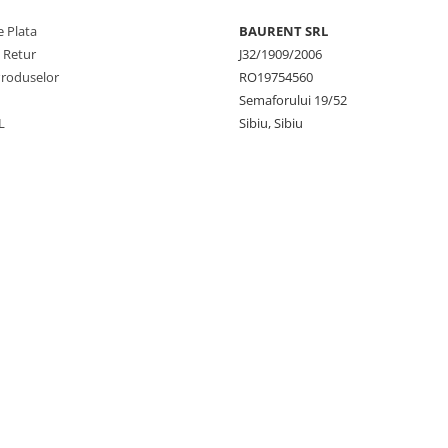
 Plata
BAURENT SRL
e Retur
J32/1909/2006
Produselor
RO19754560
Semaforului 19/52
L
Sibiu, Sibiu