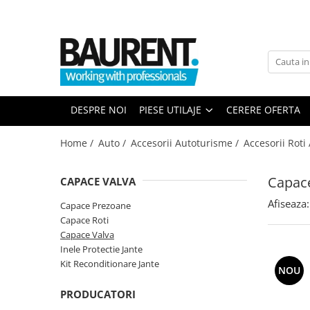
PIESE UTILAJE
PIESE DUPA BRAND
Atasamente
Piese Upright
Dinti cupa excavator
Piese Multimarca
DESPRE NOI
PIESE UTILAJE
CERERE OFERTA
Cupe
Acumulatori US Battery
Platforme
Baterii Trojan
Home /
Auto /
Accesorii Autoturisme /
Accesorii Roti
Furci stivuitor
Baterii NBA
Brat suplimentar
Capace
CAPACE VALVA
Piese Komatsu
Cos nacela
Afiseaza:
Piese motor Cummins
Matura stivuitor
Capace Prezoane
Capace Roti
Sararite
Piese motor Hatz
Capace Valva
Plug deszapezire
Piese Kubota
Inele Protectie Jante
Cupla rapida
Kit Reconditionare Jante
Piese motor Deutz
NOU
Piese transmisie
Piese Caterpillar
PRODUCATORI
Cardane