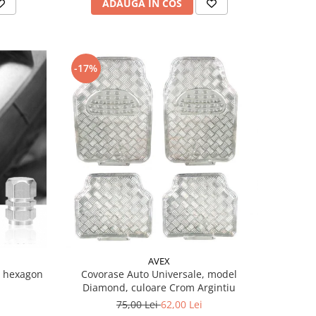
ADAUGA IN COS
-17%
AVEX
l hexagon
Covorase Auto Universale, model
Diamond, culoare Crom Argintiu
75,00 Lei
62,00 Lei