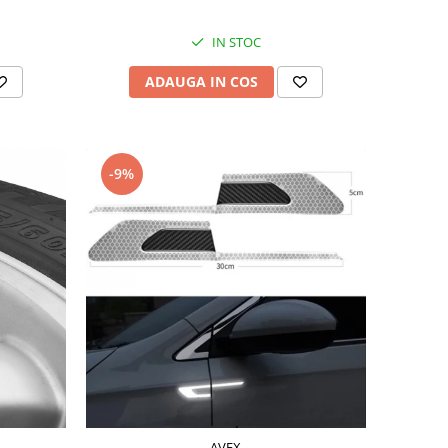
IN STOC
ADAUGA IN COS
-9%
AVEX