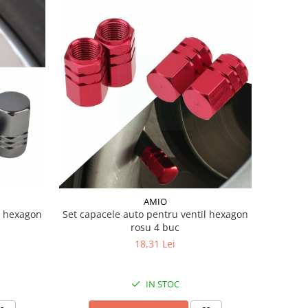
AMIO
l hexagon
Set capacele auto pentru ventil hexagon
rosu 4 buc
18,31 Lei
IN STOC