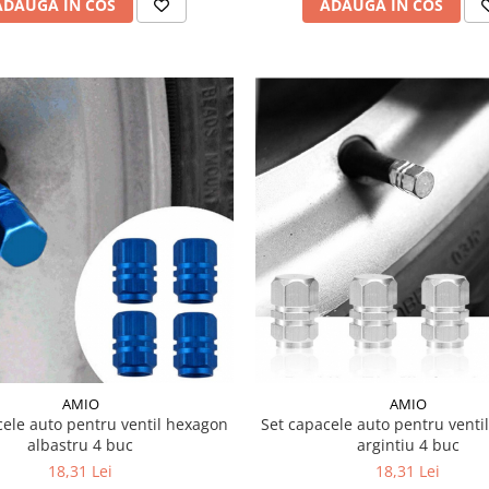
ADAUGA IN COS
ADAUGA IN COS
AMIO
AMIO
cele auto pentru ventil hexagon
Set capacele auto pentru venti
albastru 4 buc
argintiu 4 buc
18,31 Lei
18,31 Lei