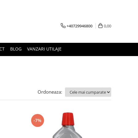
+40729946800
0,00
CT
BLOG
VANZARI UTILAJE
Ordoneaza:
-7%