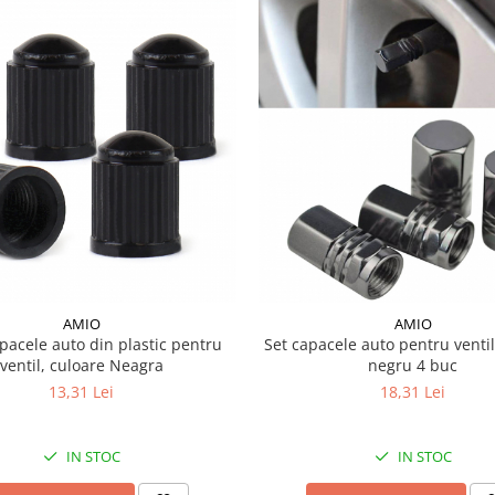
AMIO
AMIO
apacele auto din plastic pentru
Set capacele auto pentru venti
ventil, culoare Neagra
negru 4 buc
13,31 Lei
18,31 Lei
IN STOC
IN STOC