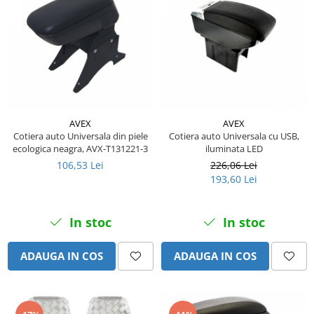
Piese Claas
Fulie
Pistoane
Piese Iveco
Turbosuflanta
Piese Nifty Lift
Diverse piese motor
Piese Grove
Furtune si conducte
Piese motor Perkins
Injectoare
Piese Deutz Fahr
Chiuloasa
AVEX
AVEX
Vibrochen - ax came - arbore cotit
Piese Atlas Copco
Cotiera auto Universala din piele
Cotiera auto Universala cu USB,
ecologica neagra, AVX-T131221-3
iluminata LED
Camasa piston
Piese Hitachi
106,53 Lei
226,06 Lei
Segmenti motor
Piese Vermeer
193,60 Lei
Termoflot
Piese Gehl
Cablu acceleratie
Piese Socage
In stoc
In stoc
Senzori de presiune ulei
Vaporizatoare
Piese Kaeser
ADAUGA IN COS
ADAUGA IN COS
Radiatoare AC
Piese Wacker Neuson
Piese frana
Piese David Brown
Discuri de frana
Piese Mc Cormick