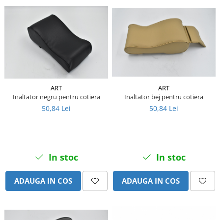
Senzor presiune ulei
Piese Faun
Senzori temperatura ulei
Piese Dynapack
Senzori suprasarcina
Piese Compair
Senzori proximitate
Senzori de viteza
Piese Cesab
Senzori stabilizare
Piese Case Construction
Senzori de viraj
Piese Case Poclain
ART
ART
Senzori de inclinatie
Inaltator negru pentru cotiera
Inaltator bej pentru cotiera
Piese Bomag
50,84 Lei
50,84 Lei
Senzor temperatura apa
Piese Bobard
Burduf pentru intrerupator
Piese Barthoud
Contact 2 pozitii
Contact 3 pozitii
Piese Baretta
In stoc
In stoc
Contact 4 pozitii
Piese Benford
Butoane
Piese Benati
ADAUGA IN COS
ADAUGA IN COS
Selector 2 pozitii
Piese Belarus
Selector 3 pozitii
Piese Baumann
Intrerupator basculant 2 pozitii