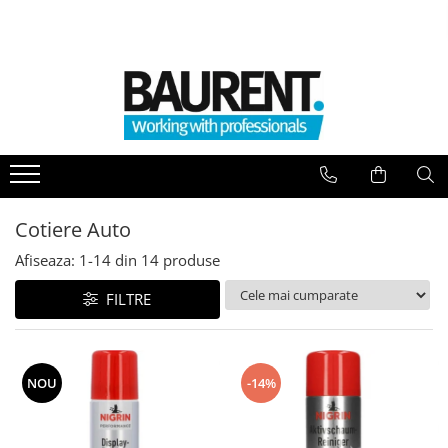
PIESE UTILAJE
PIESE DUPA BRAND
Atasamente
Piese Upright
Dinti cupa excavator
Piese Multimarca
Cupe
Acumulatori US Battery
Platforme
Baterii Trojan
Furci stivuitor
Cotiere Auto
Baterii NBA
Brat suplimentar
Afiseaza:
1-
14
din
14
produse
Piese Komatsu
Cos nacela
Piese motor Cummins
Matura stivuitor
FILTRE
Sararite
Piese motor Hatz
Plug deszapezire
Piese Kubota
Cupla rapida
NOU
-14%
Piese motor Deutz
Piese transmisie
Piese Caterpillar
Cardane