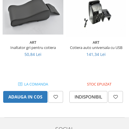
Intrerupator 3 pozitii
Piese Barford
Relee 12V
Piese Antonio Carraro
Relee 24V
Piese Ammann
Modul electronic
Piese Ahlmann
Faruri fata
Piese Airo
Lampi spate
ART
ART
Orometru
Piese Aebi
Inaltator gri pentru cotiera
Cotiera auto universala cu USB
Microintrerupator
50,84 Lei
141,34 Lei
Piese SDMO
Senzori utilaje
Piese Doosan Daewoo
Calculatoare utilaje
Piese Agritalia - Carraro
Electrovalva - electroventil - electro
valva
Piese Doppstadt
LA COMANDA
STOC EPUIZAT
Bobina 12V
Piese Fai
ADAUGA IN COS
INDISPONIBIL
Senzor de vant - anemometru
Piese Kalmar
Intrerupator 4 pozitii
Piese Klemm
Bobina 10V
Piese Lansing Bagnall
Bobina 20V
Lampi semnalizare
Piese Laupetre