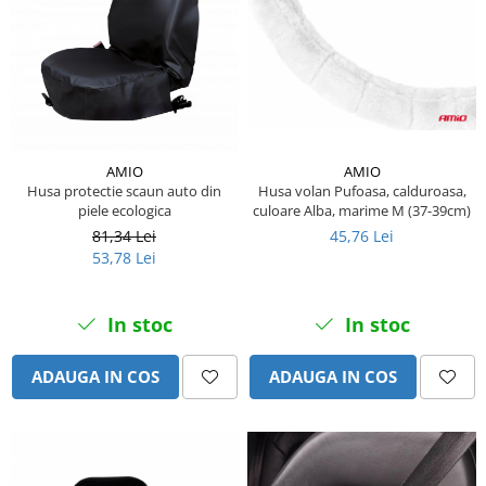
Piese Farryman
Piese Eicher
Piese Ditch Witch
Piese Buhrer
Piese Cedima
AMIO
AMIO
Husa volan Pufoasa, calduroasa,
Husa protectie scaun auto din
Piese Detas
culoare Alba, marime M (37-39cm)
piele ecologica
Piese Toyota
45,76 Lei
81,34 Lei
53,78 Lei
Piese Pinguely
Piese MAN
In stoc
In stoc
Piese Commachio
Piese Autran
ADAUGA IN COS
ADAUGA IN COS
Piese Kooi
Piese Kleine
Piese Kleemann