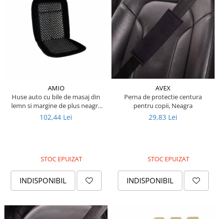
Piese Hinowa
Piese Herriau
Piese Gipo
Piese Ferri
Piese Dangreville
Piese CMI
AMIO
AVEX
Piese Cemet Agrip
Huse auto cu bile de masaj din
Perna de protectie centura
lemn si margine de plus neagra
pentru copii, Neagra
Piese Astra
CSM-01-Black
102,44 Lei
29,83 Lei
Piese ABG
Piese Scheid
Piese Schanzlin
STOC EPUIZAT
STOC EPUIZAT
Piese Kuhn
INDISPONIBIL
INDISPONIBIL
Piese BR Dumper
Piese Casagrande
Piese Borgouin