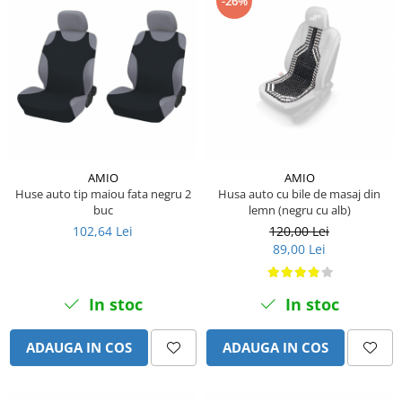
-26%
Etrieri
Piese Lamborghini
Placute de frana
Piese Same
Pompa de frana - cilindru de frana
Frana utilaje
Piese Renault
Supapa franare
Piese Hurlimann
Kit reparatii
Piese Zetor
Cabluri frana
Piese Weidemann
Rezervor lichid de frana
AMIO
AMIO
Piese Ausa
Lichid de frana
Huse auto tip maiou fata negru 2
Husa auto cu bile de masaj din
buc
lemn (negru cu alb)
Piese Sennebogen
Antigel frane
102,64 Lei
120,00 Lei
Piese fara categorie
Piese Still
89,00 Lei
Sepci
Piese Timberjack
Garnituri utilaje
Piese Valmet Valtra
In stoc
In stoc
Siguranta
Piese Vogele
Abtibilduri - Etichete
ADAUGA IN COS
ADAUGA IN COS
Piese Yuchai
Girofar
Piese Zeppelin
Piese electrice