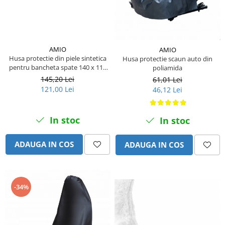
Piese Amazone
Suruburi si saibe
Piese Alup
Sigurante mecanice
Piese Ygri
Piulite
AMIO
AMIO
Cap de bara
Piese Ursus
Husa protectie din piele sintetica
Husa protectie scaun auto din
Piese caroserie
Piese Steck
pentru bancheta spate 140 x 110
poliamida
cm
Aparatoare noroi
145,20 Lei
61,01 Lei
Piese Raco
121,00 Lei
46,12 Lei
Aripi
Piese PTC
Carenaje - capotaje
Piese Powerfab
Lant portcablu
In stoc
In stoc
Piese Berthoud
Cai de rulare
Piese Bergmann
ADAUGA IN COS
ADAUGA IN COS
Stelute
Piese Benotec
Lant Senile
Idler - role de ghidaj
Piese Benfra
Senile cauciuc
-34%
Piese Agrifull
Piese Agria
Piese Fuchs