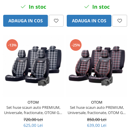
Piese Sandvik
Incarcator 36V
In stoc
In stoc
Indicator incarcare baterii
Piese Rubble Master
Redresor 48V
ADAUGA IN COS
ADAUGA IN COS
Piese Richier
Diagnoza
Piese Reform
Consola diagnoza
Piese Powerscreen
Telecomenzi
-13%
-25%
Piese Ponsse
Telecomanda utilaje
Piese Olympian
Accesorii si piese telecomanda
Piese Nordberg
Piese hidraulice
Piese Norcar Logset
Pompa coborare de urgenta
Reductor
Piese Nokka
Electrovalve - supapa hidraulica
Piese Motori VM
Cilindri hidraulici
OTOM
OTOM
Piese Ladog
Set huse scaun auto PREMIUM,
Set huse scaun auto PREMIUM,
Hidromotoare
Piese Kioti
Universale, fractionate, OTOM GTI
Universale, fractionate, OTOM GTI
Rezervor ulei hidraulic
SPORT 807
SPORT 801
720,00 Lei
850,00 Lei
Piese Iseki
Supapa - cartus hidraulic
625,00 Lei
639,00 Lei