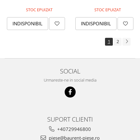
Piese Mercedes Benz
STOC EPUIZAT
STOC EPUIZAT
Produse Liqui Moly
INDISPONIBIL
INDISPONIBIL
Produse Yato
Produse VUP
1
2
Piese Magni
Piese MBB Palfinger
Piese JCB
SOCIAL
Piese Manitou
Urmareste-ne in social media
Piese Merlo
Piese Haulotte
Piese Genie
Piese JLG
SUPORT CLIENTI
Uleiuri Divinol
+40729946800
Piese Liebherr
piese@baurent-piese.ro