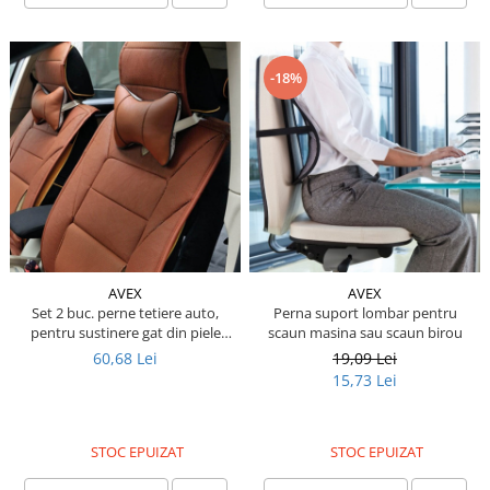
Piese Eschlboeck
Piese Busch
-18%
Piese Alpin Dumper
Piese Green Power
Piese Wulff
Piese Schiltrac
Piese Isuzu
Piese Ostler
Piese MBA
AVEX
AVEX
Set 2 buc. perne tetiere auto,
Perna suport lombar pentru
Piese Rufener
pentru sustinere gat din piele
scaun masina sau scaun birou
ecologica, culoare MARO
Piese Rapid
60,68 Lei
19,09 Lei
15,73 Lei
Piese Bottarini
Piese Benny
STOC EPUIZAT
STOC EPUIZAT
Piese Striegel