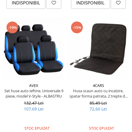
Piese Stiga
INDISPONIBIL
INDISPONIBIL
Piese Samuk
Piese Sakai
-19%
-15%
Piese Rasant
Piese Holmac
Piese Grillo
Piese Fiori
Piese Eurocat
Piese Cushman
Piese Cub Cadet
AVEX
4CARS
Set huse auto ieftine, Universale 9
Husa scaun auto cu incalzire,
Piese Chikusui
piese, model V-Style - ALBASTRU
spatar forma patrata, 2 trepte de
Piese Moxi
caldura
132,47 Lei
85,49 Lei
107,69 Lei
72,60 Lei
Piese Universal
Piese Stamford
STOC EPUIZAT
STOC EPUIZAT
Piese PMI