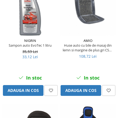
Piese motor
Piese Parker
Alternatoare
Piese Hyundai
Electromotoare
Piese Terex
Pompa combustibil
Piese Lombardini
Pompa de apa
Radiator racire ulei hidraulic
Piese Linde
NIGRIN
AMIO
Radiator apa
Sampon auto EvoTec 1 litru
Huse auto cu bile de masaj din
Piese Multitel
lemn si margine de plus gri CSM-
Bobina de pornire
35,59 Lei
Piese Dieci
01-Grey
108,72 Lei
33,12 Lei
Bobina de oprire
Piese Massey Ferguson
Bobina de acceleratie
Piese Steyr
Curea alternator - transmisie
In stoc
In stoc
Piese Landini
Curea distributie
Esapament
Piese New Holland
ADAUGA IN COS
ADAUGA IN COS
Busoane - dopuri
Piese Takeuchi
Ventilatoare
Piese Kobelco
Pompa de ulei
Piese Jungheinrich
Termostat