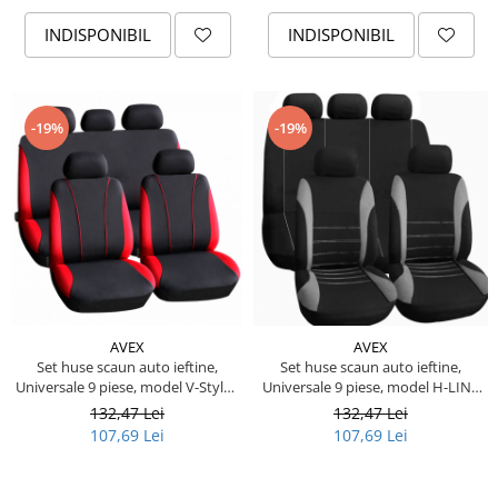
Piese Pingon
INDISPONIBIL
INDISPONIBIL
Piese Lister Petter
Piese Intrac
Piese Hinomoto
-19%
-19%
Piese Farymann
Piese Atlas
Piese Gianni Ferrari
Piese Simplicity
Piese Kawasaki
Piese Irus
AVEX
AVEX
Piese Güldner
Set huse scaun auto ieftine,
Set huse scaun auto ieftine,
Universale 9 piese, model V-Style -
Universale 9 piese, model H-LINE
Piese Neoplan
ROSU
- GRI
132,47 Lei
132,47 Lei
Piese Puntel
107,69 Lei
107,69 Lei
Piese Roughrider