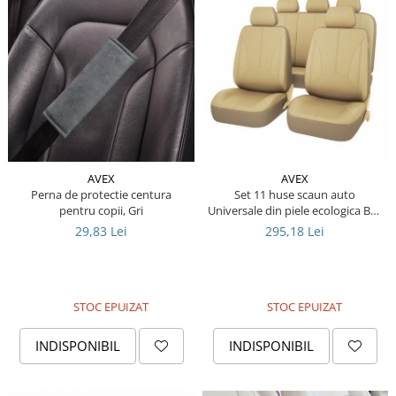
Piese Ceccato
Piese Libra
Piese Marks
Piese Matrot
Piese Pazzaglia
Piese Soilmec
AVEX
AVEX
Piese Rubag
Perna de protectie centura
Set 11 huse scaun auto
pentru copii, Gri
Universale din piele ecologica Bej,
Piese Leiber
AG338F
29,83 Lei
295,18 Lei
Piese Giant
Piese Bergam
Piese Tamrock
STOC EPUIZAT
STOC EPUIZAT
Piese Sambron
INDISPONIBIL
INDISPONIBIL
Piese Mecalac
Piese Mast