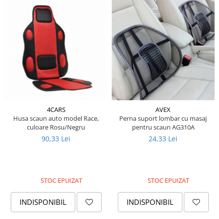
Piese Lissmac
Piese Heli
Piese Bourgouin
Piese Mosa
Piese Albaret
Piese Welte
Piese Schwind
4CARS
AVEX
Piese Schopf
Husa scaun auto model Race,
Perna suport lombar cu masaj
culoare Rosu/Negru
pentru scaun AG310A
Piese Ruethemeyer
90,33 Lei
24,33 Lei
Piese Rotair
Piese Porthos
Piese Miller
STOC EPUIZAT
STOC EPUIZAT
Piese Maximal
INDISPONIBIL
INDISPONIBIL
Piese Mahler
Piese Kohler