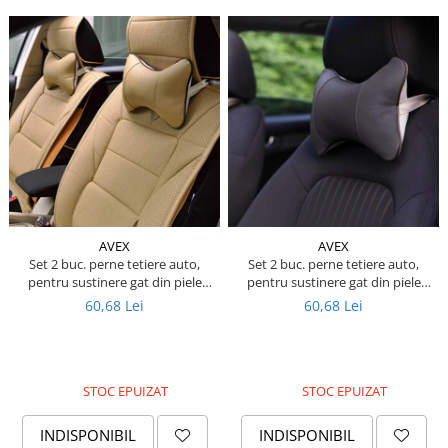
Kassbohrer
Piese Slanzi
Piese Caruelle
Piese Tecnoma
Piese Multicar
Piese Eder
Piese Schliesing
AVEX
AVEX
Piese Schilter
Set 2 buc. perne tetiere auto,
Set 2 buc. perne tetiere auto,
Piese Poltraz
pentru sustinere gat din piele
pentru sustinere gat din piele
ecologica, culoare BEJ
ecologica, culoare GRI INCHIS
60,68 Lei
60,68 Lei
Piese Palfinger
Piese Orteco
Piese KSG
STOC EPUIZAT
STOC EPUIZAT
Piese Guldner
Piese Fini
INDISPONIBIL
INDISPONIBIL