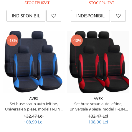
Piese Schluter
STOC EPUIZAT
STOC EPUIZAT
Piese Stoll
INDISPONIBIL
INDISPONIBIL
Piese Unkauff
Piese Yto
Piese Avanttecno
-18%
-18%
Piese Prins
Piese Shibaura
Piese Morooka
Piese Thermo King
Piese Mag
Piese Holmer
AVEX
AVEX
Piese Matilsa
Set huse scaun auto ieftine,
Set huse scaun auto ieftine,
Universale 9 piese, model H-LINE
Universale 9 piese, model H-LINE
Piese Pramac
- ALBASTRU
- ROSU
132,47 Lei
132,47 Lei
Piese Dinolift
108,90 Lei
108,90 Lei
Piese Bell