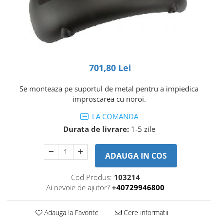
Piese Volvo
Punti - axe
Piese motor Yanmar
Diverse piese transmisie
Piese ambreiaj
Piese Fiat
Planetare
Piese Snorkel
Angrenaje transmisie
Piese John Deere
701,80 Lei
Grupuri conice
Piese ZF
Convertizoare
Se monteaza pe suportul de metal pentru a impiedica
Piese Vapormatic
Cruce cardan
improscarea cu noroi.
Disc frictiune
Piese utilaje Fendt
LA COMANDA
Roti
Piese Case IH
Durata de livrare:
1-5 zile
Roti teren accidentat
Piese Dana Spicer
Roti non-marking
Filtre Hifi
ADAUGA IN COS
Piulite roata
Piese Skyjack
Butuc roata
Cod Produs:
103214
Piese Bobcat
Janta
Ai nevoie de ajutor?
+40729946800
Anvelope
Piese Yale
Roata transpaleta
Piese Hyster
Adauga la Favorite
Cere informatii