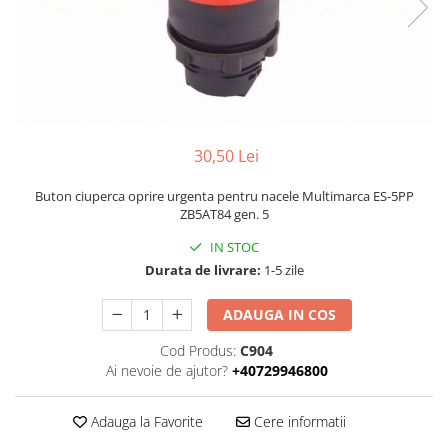
Piese Volvo
Punti - axe
Piese motor Yanmar
Diverse piese transmisie
Piese ambreiaj
Piese Fiat
Planetare
Piese Snorkel
Angrenaje transmisie
Piese John Deere
Grupuri conice
30,50 Lei
Piese ZF
Convertizoare
Piese Vapormatic
Cruce cardan
Buton ciuperca oprire urgenta pentru nacele Multimarca ES-5PP
ZB5AT84 gen. 5
Disc frictiune
Piese utilaje Fendt
Roti
IN STOC
Piese Case IH
Durata de livrare:
1-5 zile
Roti teren accidentat
Piese Dana Spicer
Roti non-marking
Filtre Hifi
ADAUGA IN COS
Piulite roata
Piese Skyjack
Butuc roata
Cod Produs:
C904
Ai nevoie de ajutor?
+40729946800
Piese Bobcat
Janta
Anvelope
Piese Yale
Adauga la Favorite
Cere informatii
Roata transpaleta
Piese Hyster