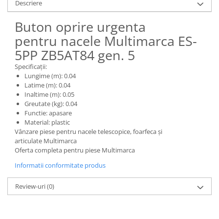
Piese Claas
Fulie
Descriere
Pistoane
Piese Iveco
Buton oprire urgenta
Turbosuflanta
Piese Nifty Lift
pentru nacele Multimarca ES-
Diverse piese motor
Piese Grove
5PP ZB5AT84 gen. 5
Furtune si conducte
Piese motor Perkins
Injectoare
Specificații:
Lungime (m): 0.04
Piese Deutz Fahr
Chiuloasa
Latime (m): 0.04
Vibrochen - ax came - arbore cotit
Piese Atlas Copco
Inaltime (m): 0.05
Greutate (kg): 0.04
Camasa piston
Piese Hitachi
Functie: apasare
Segmenti motor
Material: plastic
Piese Vermeer
Termoflot
Vânzare piese pentru nacele telescopice, foarfeca și
Piese Gehl
articulate Multimarca
Cablu acceleratie
Oferta completa pentru piese Multimarca
Piese Socage
Senzori de presiune ulei
Informatii conformitate produs
Vaporizatoare
Piese Kaeser
Radiatoare AC
Piese Wacker Neuson
Review-uri
(0)
Piese frana
Piese David Brown
Discuri de frana
Piese Mc Cormick