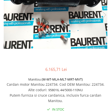
Piese Volvo
Punti - axe
Piese motor Yanmar
Diverse piese transmisie
Piese ambreiaj
Piese Fiat
Planetare
Piese Snorkel
Angrenaje transmisie
Piese John Deere
Grupuri conice
Piese ZF
Convertizoare
Piese Vapormatic
Cruce cardan
Disc frictiune
Piese utilaje Fendt
Roti
Piese Case IH
Roti teren accidentat
6.165,71 Lei
Piese Dana Spicer
Roti non-marking
Filtre Hifi
Manitou
(M-MT-MLA-MLT-MRT-MVT)
Piulite roata
Cardan motor Manitou 224734.
Cod OEM Manitou: 224734.
Piese Skyjack
Butuc roata
Alte coduri:
958016, 44/5000-110NU
Piese Bobcat
Janta
Putem furniza si cruce cardanica, inclusiv furca cardan
Anvelope
Piese Yale
Manitou.
Roata transpaleta
Piese Hyster
IN STOC