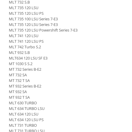
MLT 732 S.B
Senzor presiune ulei
Piese Faun
MLT 735 120 LSU
Senzori temperatura ulei
MLT 735 120 LSU PS
Piese Dynapack
Senzori suprasarcina
MLT 735 100 LSU Series 7-E3
MLT 735 120 LSU Series 7-E3
Piese Compair
Senzori proximitate
MLT 735 120 LSU Powershift Series 7-E3
Senzori de viteza
Piese Cesab
MLT 741 120 LSU
MLT 741 120 LSU PS
Senzori stabilizare
Piese Case Construction
MLT 742 Turbo S.2
Senzori de viraj
Piese Case Poclain
MLT 932 S.B
Senzori de inclinatie
MLT634 120 LSU SF E3
Piese Bomag
MT 1030 S S.2
Senzor temperatura apa
MT 732 Series B-E2
Piese Bobard
Burduf pentru intrerupator
MT 732 SA
Piese Barthoud
Contact 2 pozitii
MT 732 T SA
MT 932 Series B-E2
Contact 3 pozitii
Piese Baretta
MT 932 SA
Contact 4 pozitii
MT 932 T SA
Piese Benford
MLT 630 TURBO
Butoane
Piese Benati
MLT 634 TURBO LSU
Selector 2 pozitii
MLT 634 120 LSU
Piese Belarus
Selector 3 pozitii
MLT 634 120 LSU PS
MLT 731 TURBO
Piese Baumann
Intrerupator basculant 2 pozitii
MLT 731 TURBO LSU