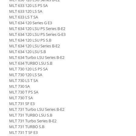
Piese Schaeff
Cabluri si mufe
MLT 633 120 LS PS SA
Piese Putzmeister
MLT 633 120 LS SA
Mufe si pini
MLT 633 LS T SA
Piese Mitsubishi
Piese contact
MLT 634 120 Series G E3
MLT 634 120 LSU PS Series B-E2
Contactor 12V
Piese Matbro
MLT 634 120 LSU PS Series G-E3
Contactoare 24V
Piese Lindner
MLT 634 120 LSU PS S.B
Contactoare 48V
MLT 634 120 LSU Series B-E2
Piese Kramer
MLT 634 120 LSU S.B
Motoare electrice
MLT 634 Turbo LSU Series B-E2
Piese Kaiser
Placa electronica
MLT 634 TURBO LSU S.B
Piese Jacobsen
Contact general - Ciuperca
MLT 730 120 LS PS SA
MLT 730 120 LS SA
Pedala
Piese Ingersoll Rand
MLT 730 LS T SA
Sigurante
MLT 730 SA
Piese Hanomag
MLT 730 T PS SA
Becuri indicatoare
Piese Hamm
MLT 730 T SA
Limitatori
MLT 731 SF E3
Piese Goldoni
Potentiometre
MLT 731 Turbo LSU Series B-E2
Piese Furukawa
MLT 731 TURBO LSU S.B
Senzori de unghi
MLT 731 Turbo Series B-E2
Bobina solenoid
Piese Ford
MLT 731 TURBO S.B
Bobina 24V
MLT 731 T SF E3
Piese Ferrari