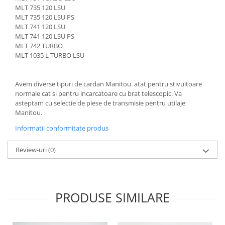
Intrerupator 3 pozitii
Piese Barford
MLT 735 120 LSU
Relee 12V
MLT 735 120 LSU PS
Piese Antonio Carraro
MLT 741 120 LSU
Relee 24V
Piese Ammann
MLT 741 120 LSU PS
Modul electronic
MLT 742 TURBO
Piese Ahlmann
Faruri fata
MLT 1035 L TURBO LSU
Piese Airo
Lampi spate
Orometru
Piese Aebi
Avem diverse tipuri de cardan Manitou. atat pentru stivuitoare
normale cat si pentru incarcatoare cu brat telescopic. Va
Microintrerupator
Piese SDMO
asteptam cu selectie de piese de transmisie pentru utilaje
Senzori utilaje
Manitou.
Piese Doosan Daewoo
Calculatoare utilaje
Informatii conformitate produs
Piese Agritalia - Carraro
Electrovalva - electroventil - electro
valva
Piese Doppstadt
Review-uri
(0)
Bobina 12V
Piese Fai
Senzor de vant - anemometru
Piese Kalmar
Intrerupator 4 pozitii
Piese Klemm
PRODUSE SIMILARE
Bobina 10V
Piese Lansing Bagnall
Bobina 20V
Lampi semnalizare
Piese Laupetre