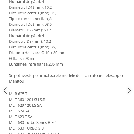
Etrieri
Numărul de găuri: 4
Piese Lamborghini
Diametrul D4 (mm): 10.2
Placute de frana
Dist. Între centru (mm): 79,5
Piese Same
Pompa de frana - cilindru de frana
Tip de conexiune: flanșă
Diametrul D6 (mm): 98,5
Frana utilaje
Piese Renault
Diametru D7 (mm): 60.2
Supapa franare
Piese Hurlimann
Numărul de găuri: 4
Kit reparatii
Diametru D8 (mm): 10.2
Piese Zetor
Dist. Între centru (mm): 79,5
Cabluri frana
Piese Weidemann
Distanta de fixare Ø 10 x 80 mm:
Rezervor lichid de frana
Ø flansa 98 mm
Piese Ausa
Lichid de frana
Lungimea intre flansa 285 mm
Piese Sennebogen
Antigel frane
Se potriveste pe urmatoarele modele de incarcatoare telescopice
Piese fara categorie
Piese Still
Manitou:
Sepci
Piese Timberjack
MLB 625 T
Garnituri utilaje
Piese Valmet Valtra
MLT 360 120 LSU S.B
Siguranta
MLT 629 120 LS SA
Piese Vogele
MLT 629 SA
Abtibilduri - Etichete
MLT 629 T SA
Piese Yuchai
Girofar
MLT 630 Turbo Series B-E2
Piese Zeppelin
MLT 630 TURBO S.B
Piese electrice
MLT 630 120 LSU Series B-E2