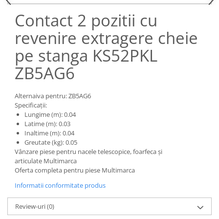
Piese Claas
Fulie
Contact 2 pozitii cu
Pistoane
Piese Iveco
Turbosuflanta
revenire extragere cheie
Piese Nifty Lift
Diverse piese motor
Piese Grove
pe stanga KS52PKL
Furtune si conducte
Piese motor Perkins
Injectoare
ZB5AG6
Piese Deutz Fahr
Chiuloasa
Vibrochen - ax came - arbore cotit
Piese Atlas Copco
Alternaiva pentru: ZB5AG6
Camasa piston
Specificații:
Piese Hitachi
Lungime (m): 0.04
Segmenti motor
Piese Vermeer
Latime (m): 0.03
Termoflot
Inaltime (m): 0.04
Piese Gehl
Cablu acceleratie
Greutate (kg): 0.05
Vânzare piese pentru nacele telescopice, foarfeca și
Piese Socage
Senzori de presiune ulei
articulate Multimarca
Vaporizatoare
Piese Kaeser
Oferta completa pentru piese Multimarca
Radiatoare AC
Piese Wacker Neuson
Informatii conformitate produs
Piese frana
Piese David Brown
Review-uri
(0)
Discuri de frana
Piese Mc Cormick