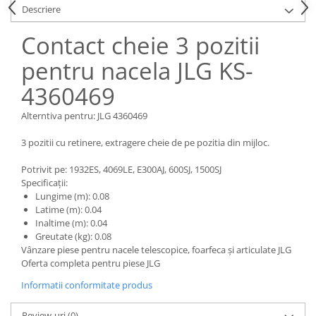
Piese Claas
Fulie
Descriere
Pistoane
Piese Iveco
Contact cheie 3 pozitii
Turbosuflanta
Piese Nifty Lift
Diverse piese motor
pentru nacela JLG KS-
Piese Grove
Furtune si conducte
4360469
Piese motor Perkins
Injectoare
Piese Deutz Fahr
Chiuloasa
Alterntiva pentru: JLG 4360469
Vibrochen - ax came - arbore cotit
Piese Atlas Copco
3 pozitii cu retinere, extragere cheie de pe pozitia din mijloc.
Camasa piston
Piese Hitachi
Segmenti motor
Potrivit pe: 1932ES, 4069LE, E300AJ, 600SJ, 1500SJ
Piese Vermeer
Specificații:
Termoflot
Lungime (m): 0.08
Piese Gehl
Cablu acceleratie
Latime (m): 0.04
Piese Socage
Inaltime (m): 0.04
Senzori de presiune ulei
Greutate (kg): 0.08
Vaporizatoare
Piese Kaeser
Vânzare piese pentru nacele telescopice, foarfeca și articulate JLG
Radiatoare AC
Oferta completa pentru piese JLG
Piese Wacker Neuson
Piese frana
Informatii conformitate produs
Piese David Brown
Discuri de frana
Piese Mc Cormick
Review-uri
(0)