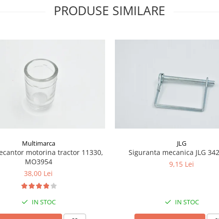
PRODUSE SIMILARE
Multimarca
JLG
ecantor motorina tractor 11330,
Siguranta mecanica JLG 34
MO3954
9,15 Lei
38,00 Lei
IN STOC
IN STOC