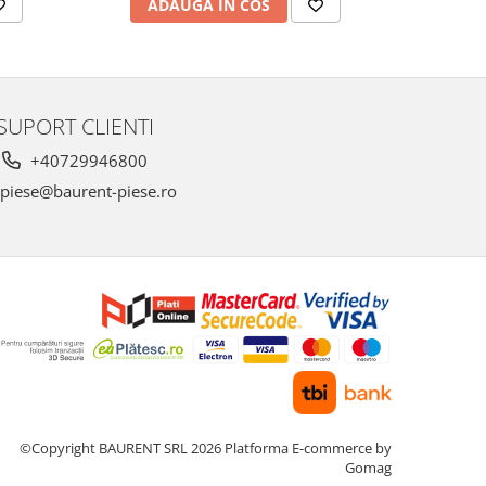
ADAUGA IN COS
AD
SUPORT CLIENTI
+40729946800
piese@baurent-piese.ro
©Copyright BAURENT SRL 2026
Platforma E-commerce by
Gomag