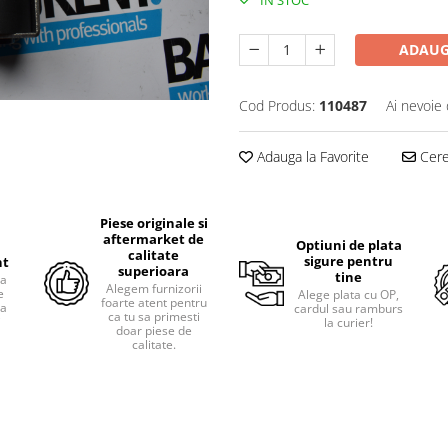
ADAUG
Cod Produs:
110487
Ai nevoie 
Adauga la Favorite
Cere 
Piese originale si
aftermarket de
Optiuni de plata
calitate
sigure pentru
nt
superioara
tine
ra
Alegem furnizorii
e
Alege plata cu OP,
foarte atent pentru
pa
cardul sau ramburs
ca tu sa primesti
i
la curier!
doar piese de
calitate.