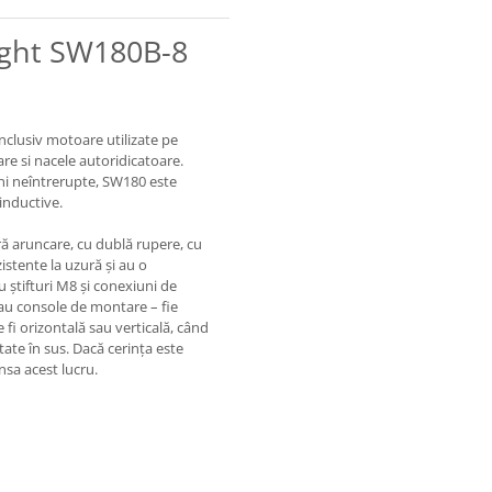
right SW180B-8
nclusiv motoare utilizate pe
oare si nacele autoridicatoare.
ini neîntrerupte, SW180 este
 inductive.
ră aruncare, cu dublă rupere, cu
zistente la uzură și au o
 știfturi M8 și conexiuni de
sau console de montare – fie
fi orizontală sau verticală, când
ntate în sus. Dacă cerința este
sa acest lucru.