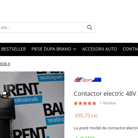
BESTSELLER
PIESE DUPA BRAND
ACCESORII AUTO
CONTA
180B-8
Contactor electric 48V
1 Review
695,75 Lei
La acest model de contactor electric 
IN STOC