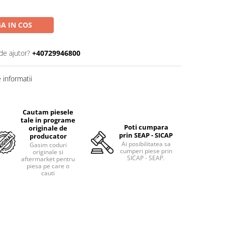
A IN COS
de ajutor?
+40729946800
informatii
Cautam piesele
tale in programe
Poti cumpara
originale de
prin SEAP - SICAP
producator
Ai posibilitatea sa
Gasim coduri
cumperi piese prin
originale si
SICAP - SEAP.
aftermarket pentru
piesa pe care o
cauti