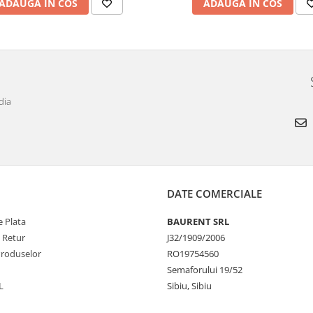
ADAUGA IN COS
ADAUGA IN COS
dia
DATE COMERCIALE
 Plata
BAURENT SRL
e Retur
J32/1909/2006
Produselor
RO19754560
Semaforului 19/52
L
Sibiu, Sibiu