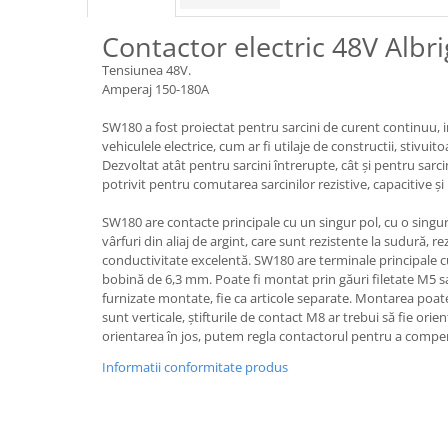
Piese motor
Piese Parker
Contactor electric 48V Alb
Alternatoare
Piese Hyundai
Electromotoare
Tensiunea 48V.
Piese Terex
Amperaj 150-180A
Pompa combustibil
Piese Lombardini
Pompa de apa
SW180 a fost proiectat pentru sarcini de curent continuu, i
Radiator racire ulei hidraulic
Piese Linde
vehiculele electrice, cum ar fi utilaje de constructii, stivuit
Dezvoltat atât pentru sarcini întrerupte, cât și pentru sarc
Radiator apa
Piese Multitel
potrivit pentru comutarea sarcinilor rezistive, capacitive și
Bobina de pornire
Piese Dieci
Bobina de oprire
SW180 are contacte principale cu un singur pol, cu o singu
Piese Massey Ferguson
vârfuri din aliaj de argint, care sunt rezistente la sudură, re
Bobina de acceleratie
conductivitate excelentă. SW180 are terminale principale cu
Piese Steyr
Curea alternator - transmisie
bobină de 6,3 mm. Poate fi montat prin găuri filetate M5 
Piese Landini
Curea distributie
furnizate montate, fie ca articole separate. Montarea poate 
sunt verticale, știfturile de contact M8 ar trebui să fie orie
Esapament
Piese New Holland
orientarea în jos, putem regla contactorul pentru a compen
Busoane - dopuri
Piese Takeuchi
Informatii conformitate produs
Ventilatoare
Piese Kobelco
Pompa de ulei
Piese Jungheinrich
Termostat