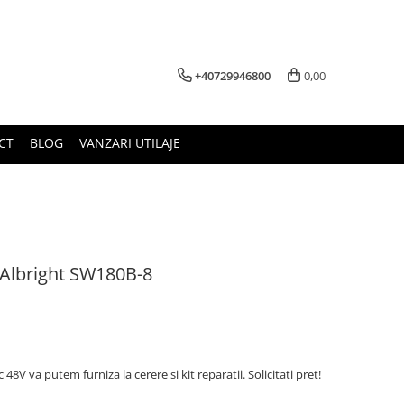
+40729946800
0,00
CT
BLOG
VANZARI UTILAJE
 Albright SW180B-8
48V va putem furniza la cerere si kit reparatii. Solicitati pret!