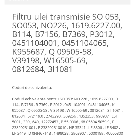
Etrieri
Piese Lamborghini
Placute de frana
Filtru ulei transmisie SO 053,
Piese Same
Pompa de frana - cilindru de frana
SO053, NO226, 1619.6227.00,
Frana utilaje
Piese Renault
B114, B7156, B7369, P3012,
Supapa franare
Piese Hurlimann
0451104001, 0451104065,
Kit reparatii
Piese Zetor
Cabluri frana
K955687, Q 09505-58,
Piese Weidemann
Rezervor lichid de frana
V39198, W16505-69,
Piese Ausa
Lichid de frana
0812684, 3I1081
Piese Sennebogen
Antigel frane
Piese fara categorie
Piese Still
Coduri de echivalenta:
Sepci
Piese Timberjack
Garnituri utilaje
Coduri echivalente pentru SO 053: NO 226 , 1619.6227.00 , B
Piese Valmet Valtra
114 , B 7156 , B 7369 , P 3012 , 0451104001 , 0451104065 , K
Siguranta
Piese Vogele
955687 , Q 09505-58 , V 39198 , W 16505-69 , 0812684 , 3 I 1081 ,
Abtibilduri - Etichete
812684 , 572119.0 , 2743290 , 369256 , 4352353 , 990937 , LSF
Piese Yuchai
5001 , 339 , 640 , 12272453 , P 55-0006 , 68-05504-5059 S , F
Girofar
23820231001 , F 238202310010 , HF 35341 , LF 3306 , LF 3402 ,
Piese Zeppelin
Piese electrice
LF 3449 , D 0NN6714B , 1498028 , 3963907 , 5000189 , 40065300