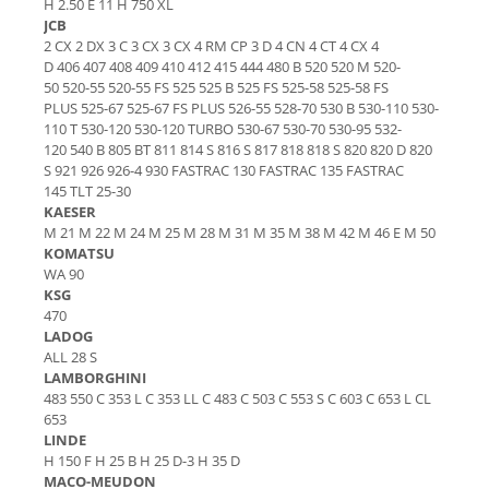
H 2.50 E 11 H 750 XL
Piese Sandvik
Incarcator 36V
JCB
2 CX 2 DX 3 C 3 CX 3 CX 4 RM CP 3 D 4 CN 4 CT 4 CX 4
Indicator incarcare baterii
Piese Rubble Master
D 406 407 408 409 410 412 415 444 480 B 520 520 M 520-
Redresor 48V
Piese Richier
50 520-55 520-55 FS 525 525 B 525 FS 525-58 525-58 FS
Diagnoza
PLUS 525-67 525-67 FS PLUS 526-55 528-70 530 B 530-110 530-
Piese Reform
110 T 530-120 530-120 TURBO 530-67 530-70 530-95 532-
Consola diagnoza
120 540 B 805 BT 811 814 S 816 S 817 818 818 S 820 820 D 820
Piese Powerscreen
Telecomenzi
S 921 926 926-4 930 FASTRAC 130 FASTRAC 135 FASTRAC
Piese Ponsse
145 TLT 25-30
Telecomanda utilaje
KAESER
Piese Olympian
Accesorii si piese telecomanda
M 21 M 22 M 24 M 25 M 28 M 31 M 35 M 38 M 42 M 46 E M 50
KOMATSU
Piese Nordberg
Piese hidraulice
WA 90
Piese Norcar Logset
Pompa coborare de urgenta
KSG
470
Reductor
Piese Nokka
LADOG
Electrovalve - supapa hidraulica
Piese Motori VM
ALL 28 S
Cilindri hidraulici
LAMBORGHINI
Piese Ladog
483 550 C 353 L C 353 LL C 483 C 503 C 553 S C 603 C 653 L CL
Hidromotoare
653
Piese Kioti
Rezervor ulei hidraulic
LINDE
Piese Iseki
H 150 F H 25 B H 25 D-3 H 35 D
Supapa - cartus hidraulic
MACO-MEUDON