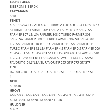
ESCHLBOECK
Piese Artec
Perii colectoare
BIBER 3M BIBER 5K
Lampi avertizare
Piese O&K
FARYMANN
S 10
Lampi stroboscopice
Piese Airman
FENDT
Joystick-uri
105 S/LS/SA FARMER 106 S TURBOMATIC 108 S/SA FARMER 11
Piese TCM
S FARMER 3 S FARMER 305 LS/LSA FARMER 306 S/LS/LSA
Joystick Upright
Piese Sunward
FARMER 307 LS/LSA FARMER 308 C TURBO FARMER 308
Joystick Genie
S/LS/LSA FARMER 309 C TURBO FARMER 309 S/LS/LSA 310
Piese Pel Job
Joystick JLG
LS/LSA FARMER 310 TURBO FARMER 311 LSA FARMER 311
TURBO FARMER 312 LSA FARMER 4 S FARMER 5 S FARMER 509
Piese Schaffer
Joystick Manitou
C FAVORIT 510 C FAVORIT 511 C FAVORIT 600 LS FAVORIT 610
Joystick Merlo
Piese Ransomes
LS/S/SL FAVORIT 611 LS/LSA/S/LS FAVORIT 614 LS/LSA/SL
Joystick JCB
FAVORIT 615 LS/LSA/SL FAVORIT F 255 GT F 275 GT/GTF
Piese Rammax
FINI
Joystick Snorkel
Piese Nilfisk
ROTAR C 10 ROTAR C 7 ROTAR R 10 SERIE 1 ROTAR R 15 SERIE
Joystick Danfoss
1
Piese Neuson
GEHL
Joystick Dieci
SL 4610
Piese Nagano
Joystick Sevcon
GROVE
Joystick Skyjack
Piese Bitelli
AMZ 50 XT AMZ 66 XT AMZ 68 XT MZ 46 CXT MZ 48 B MZ 71
X SM 3884 SM 4668 SM 4688 XT T 40
Joystick Niftylift
Piese Carrier
GÜLDNER
Joystick Airo
G 452
Piese Yamaguchi