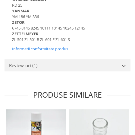
Rulmenti
RD 25
Piese Maco Meudon
Bucse
YANMAR
Piese Jenbacher
Flanse
YM 186 YM 336
ZETOR
Bolturi
Piese Ihi
6745 8145 8245 10111 10145 10245 12145
Brate
ZETTELMEYER
Piese Husqvarna
ZL 501 ZL 501 B ZL 601 F ZL 601 S
Brate telescopice
Piese Huki
Rezervor
Informatii conformitate produs
Piese Holder
Vas expansiune
Piese Hako
Rezervor spalare parbriz
Review-uri
(1)
Piese directie
Piese Guidetti
Fuzeta
Piese Etesia
Pivoti
Piese Egholm
PRODUSE SIMILARE
Cabluri mecanice
Piese Ecoair
Inel rotire
Piese CTE
Role
Pinioane
Piese Belle Group
Burduf
Piese Axeco
Altele