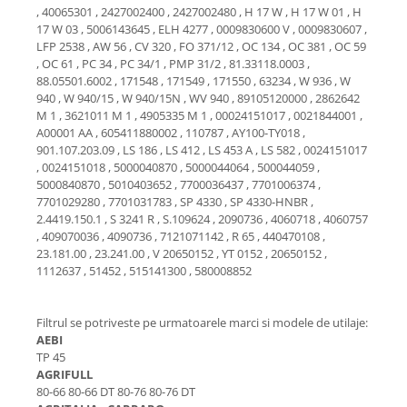
Piese Schaeff
, 40065301 , 2427002400 , 2427002480 , H 17 W , H 17 W 01 , H
Cabluri si mufe
17 W 03 , 5006143645 , ELH 4277 , 0009830600 V , 0009830607 ,
Piese Putzmeister
Mufe si pini
LFP 2538 , AW 56 , CV 320 , FO 371/12 , OC 134 , OC 381 , OC 59
Piese Mitsubishi
, OC 61 , PC 34 , PC 34/1 , PMP 31/2 , 81.33118.0003 ,
Piese contact
88.05501.6002 , 171548 , 171549 , 171550 , 63234 , W 936 , W
Contactor 12V
Piese Matbro
940 , W 940/15 , W 940/15N , WV 940 , 89105120000 , 2862642
Contactoare 24V
M 1 , 3621011 M 1 , 4905335 M 1 , 00024151017 , 0021844001 ,
Piese Lindner
A00001 AA , 605411880002 , 110787 , AY100-TY018 ,
Contactoare 48V
Piese Kramer
901.107.203.09 , LS 186 , LS 412 , LS 453 A , LS 582 , 0024151017
Motoare electrice
, 0024151018 , 5000040870 , 5000044064 , 500044059 ,
Piese Kaiser
Placa electronica
5000840870 , 5010403652 , 7700036437 , 7701006374 ,
7701029280 , 7701031783 , SP 4330 , SP 4330-HNBR ,
Piese Jacobsen
Contact general - Ciuperca
2.4419.150.1 , S 3241 R , S.109624 , 2090736 , 4060718 , 4060757
Pedala
Piese Ingersoll Rand
, 409070036 , 4090736 , 7121071142 , R 65 , 440470108 ,
Sigurante
23.181.00 , 23.241.00 , V 20650152 , YT 0152 , 20650152 ,
Piese Hanomag
1112637 , 51452 , 515141300 , 580008852
Becuri indicatoare
Piese Hamm
Limitatori
Piese Goldoni
Filtrul se potriveste pe urmatoarele marci si modele de utilaje:
Potentiometre
AEBI
Piese Furukawa
Senzori de unghi
TP 45
Bobina solenoid
Piese Ford
AGRIFULL
80-66 80-66 DT 80-76 80-76 DT
Bobina 24V
Piese Ferrari