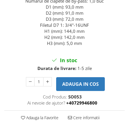
Numărul de clapete de by-pass: 1,0 buc
Piese motor
Piese Parker
D1 (mm): 93,0 mm
Alternatoare
D2 (mm): 91,0 mm
Piese Hyundai
Electromotoare
D3 (mm): 72,0 mm
Piese Terex
Filetul D7 1: 3/4"-16UNF
Pompa combustibil
H1 (mm): 144,0 mm
Piese Lombardini
Pompa de apa
H2 (mm): 142,0 mm
Radiator racire ulei hidraulic
Piese Linde
H3 (mm): 5,0 mm
Radiator apa
Piese Multitel
Bobina de pornire
Piese Dieci
In stoc
Bobina de oprire
Piese Massey Ferguson
Durata de livrare:
1-5 zile
Bobina de acceleratie
Piese Steyr
Curea alternator - transmisie
ADAUGA IN COS
Piese Landini
Curea distributie
Esapament
Piese New Holland
Cod Produs:
SO053
Busoane - dopuri
Ai nevoie de ajutor?
+40729946800
Piese Takeuchi
Ventilatoare
Piese Kobelco
Pompa de ulei
Adauga la Favorite
Cere informatii
Piese Jungheinrich
Termostat