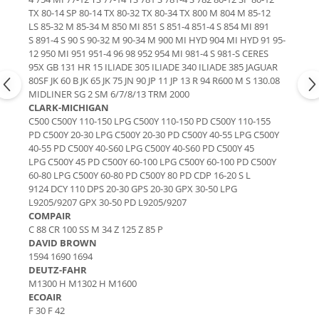
TX 80-14 SP 80-14 TX 80-32 TX 80-34 TX 800 M 804 M 85-12
Bobina 14V
Piese Lebrero
LS 85-32 M 85-34 M 850 MI 851 S 851-4 851-4 S 854 MI 891
Bobina 28V
S 891-4 S 90 S 90-32 M 90-34 M 900 MI HYD 904 MI HYD 91 95-
Piese Macmoter
Relee 48V
12 950 MI 951 951-4 96 98 952 954 MI 981-4 S 981-S CERES
Piese Lugli
95X GB 131 HR 15 ILIADE 305 ILIADE 340 ILIADE 385 JAGUAR
Contact 5 pozitii
80SF JK 60 B JK 65 JK 75 JN 90 JP 11 JP 13 R 94 R600 M S 130.08
Piese Menzi Muck
Contactor 36V
MIDLINER SG 2 SM 6/7/8/13 TRM 2000
Senzori de greutate
Piese Mustang
CLARK-MICHIGAN
C500 C500Y 110-150 LPG C500Y 110-150 PD C500Y 110-155
Bobina 18V
Piese Steinbock
PD C500Y 20-30 LPG C500Y 20-30 PD C500Y 40-55 LPG C500Y
Contactor 16V
40-55 PD C500Y 40-S60 LPG C500Y 40-S60 PD C500Y 45
Piese Valpadana
LPG C500Y 45 PD C500Y 60-100 LPG C500Y 60-100 PD C500Y
Kit reparatii contactor
Piese Zettelmeyer
60-80 LPG C500Y 60-80 PD C500Y 80 PD CDP 16-20 S L
Contactor 65V
9124 DCY 110 DPS 20-30 GPS 20-30 GPX 30-50 LPG
Piese Venieri
Contactor 96V
L9205/9207 GPX 30-50 PD L9205/9207
COMPAIR
Piese Nissan
Releu 230V
C 88 CR 100 SS M 34 Z 125 Z 85 P
Relee 6V
Piese Sullair
DAVID BROWN
Intrerupatoare
1594 1690 1694
Piese Rigitrac
DEUTZ-FAHR
Banda antistatica
M1300 H M1302 H M1600
Piese Krone
Contact pornire
ECOAIR
Piese Hiab Foco
F 30 F 42
Claxon