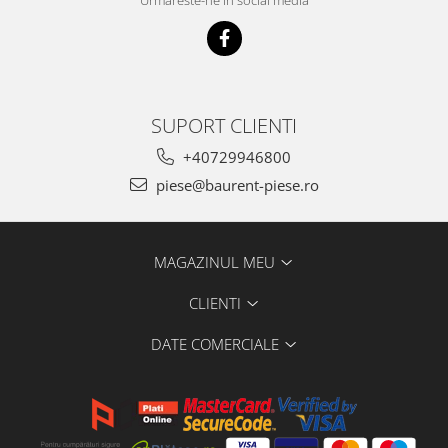
Piese Farryman
Piese Eicher
Piese Ditch Witch
Piese Buhrer
SUPORT CLIENTI
Piese Cedima
+40729946800
Piese Detas
piese@baurent-piese.ro
Piese Toyota
Piese Pinguely
MAGAZINUL MEU
Piese MAN
CLIENTI
Piese Commachio
Piese Autran
DATE COMERCIALE
Piese Kooi
Piese Kleine
Piese Kleemann