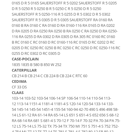
Intrerupator 3 pozitii
Piese Barford
0165 D R 5 0165 SAUERSTOFF R 5 0202 SAUERSTOFF R 5 0205
D R 5 0250 R 5 0250 B R 5 0250 C R 5 0250 D R 5 0250
Relee 12V
Piese Antonio Carraro
SAUERSTOFF R 5 0250-116 R 5 0255 D R 5 0302 D R 5 0302
Relee 24V
SAUERSTOFF R 5 0305 D R 5 0305 SAUERSTOFF RA 0160 RA
Piese Ammann
Modul electronic
0160 B RA 0160 C RA 0160 D RA 0160-116 RA 0165 D RA 0202
Piese Ahlmann
D RA 0205 D RA 0250 RA 0250 B RA 0250 C RA 0250 D RA 0250-
Faruri fata
116 RA 0255 D RA 0302 D RA 0305 D RA 305 RC 0160 RC 0160
Piese Airo
Lampi spate
B RC 0160 C RC 0160 D RC 0160-116 RC 0165 D RC 0202 D RC
0205 D RC 0250 RC 0250 B RC 0250 C RC 0250 D RC 0250-116 RC
Orometru
Piese Aebi
0255 D RC 0302 D RC 0305 D
Microintrerupator
Piese SDMO
CASE-POCLAIN
Senzori utilaje
1835 1835 B 580 B 850 W 252
Piese Doosan Daewoo
CATERPILLAR
Calculatoare utilaje
CB 214 B CB 214 C CB 224 B CB 224 C RTC 60
Piese Agritalia - Carraro
Electrovalva - electroventil - electro
CEDIMA
valva
Piese Doppstadt
CF 33 DS
Bobina 12V
CLAAS
Piese Fai
103-14 103-52 103-54 106-14 SP 106-54 110-14 110-54 113-
Senzor de vant - anemometru
Piese Kalmar
12 113-14 1151-4 1181-4 1181-4 S 120-14 120-54 133-14 133-
Intrerupator 4 pozitii
54 145-14 145-54 1451-4 155-54 160-94 42-70 490 S 496 498 58-
Piese Klemm
14 LS 61-12 RA 61-14 RA 65-14 LS 651 S 651-4 S 652 656 S 68-12
Bobina 10V
RA 68-14 RA 681 S 681-4 S 70-12 F 70-14 F 70-32 PA 70-34 PA 75-
Piese Lansing Bagnall
Bobina 20V
12 LS 75-14 LS 75-32 TX 75-34 TX 750 MI 751 S 751-4 S 752 752-
Lampi semnalizare
Piese Laupetre
4 754 MI 77-12 TS 77-14 TS 781 S 781-4 S 782 80-12 SP 80-12