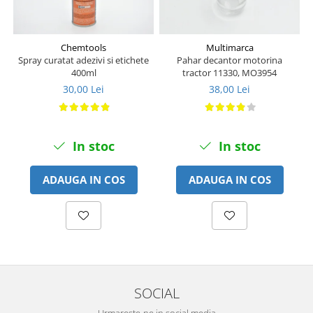
Piese Amazone
Suruburi si saibe
Piese Alup
Sigurante mecanice
Chemtools
Multimarca
Piese Ygri
Piulite
Spray curatat adezivi si etichete
Pahar decantor motorina
Cap de bara
Piese Ursus
400ml
tractor 11330, MO3954
Piese caroserie
30,00 Lei
38,00 Lei
Piese Steck
Aparatoare noroi
Piese Raco
Aripi
Piese PTC
In stoc
In stoc
Carenaje - capotaje
Piese Powerfab
Lant portcablu
Piese Berthoud
ADAUGA IN COS
ADAUGA IN COS
Cai de rulare
Piese Bergmann
Stelute
Piese Benotec
Lant Senile
Idler - role de ghidaj
Piese Benfra
Senile cauciuc
Piese Agrifull
Piese Agria
SOCIAL
Piese Fuchs
Urmareste-ne in social media