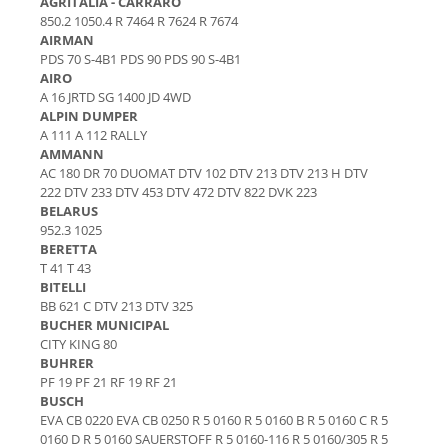
AGRITALIA - CARRARO
Senzor presiune ulei
850.2 1050.4 R 7464 R 7624 R 7674
Piese Faun
Senzori temperatura ulei
AIRMAN
Piese Dynapack
PDS 70 S-4B1 PDS 90 PDS 90 S-4B1
Senzori suprasarcina
AIRO
Piese Compair
Senzori proximitate
A 16 JRTD SG 1400 JD 4WD
ALPIN DUMPER
Senzori de viteza
Piese Cesab
A 111 A 112 RALLY
Senzori stabilizare
Piese Case Construction
AMMANN
Senzori de viraj
AC 180 DR 70 DUOMAT DTV 102 DTV 213 DTV 213 H DTV
Piese Case Poclain
222 DTV 233 DTV 453 DTV 472 DTV 822 DVK 223
Senzori de inclinatie
Piese Bomag
BELARUS
Senzor temperatura apa
952.3 1025
Piese Bobard
Burduf pentru intrerupator
BERETTA
T 41 T 43
Piese Barthoud
Contact 2 pozitii
BITELLI
Contact 3 pozitii
Piese Baretta
BB 621 C DTV 213 DTV 325
Contact 4 pozitii
BUCHER MUNICIPAL
Piese Benford
CITY KING 80
Butoane
BUHRER
Piese Benati
Selector 2 pozitii
PF 19 PF 21 RF 19 RF 21
Piese Belarus
BUSCH
Selector 3 pozitii
EVA CB 0220 EVA CB 0250 R 5 0160 R 5 0160 B R 5 0160 C R 5
Piese Baumann
Intrerupator basculant 2 pozitii
0160 D R 5 0160 SAUERSTOFF R 5 0160-116 R 5 0160/305 R 5