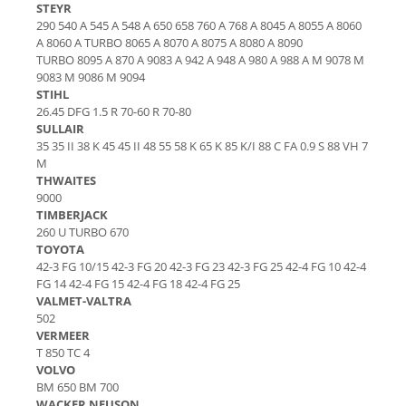
Maneta semnalizare
Piese Laverda
STEYR
290 540 A 545 A 548 A 650 658 760 A 768 A 8045 A 8055 A 8060
Stergatoare parbriz
Piese HSM
A 8060 A TURBO 8065 A 8070 A 8075 A 8080 A 8090
Scaune
TURBO 8095 A 870 A 9083 A 942 A 948 A 980 A 988 A M 9078 M
Piese Grimme
Parbrize
9083 M 9086 M 9094
Piese Dulevo
STIHL
Geamuri si parbrize
26.45 DFG 1.5 R 70-60 R 70-80
Piese DAF
Usi
SULLAIR
Cutii documente
Piese Braud
35 35 II 38 K 45 45 II 48 55 58 K 65 K 85 K/I 88 C FA 0.9 S 88 VH 7
M
Maner usa
Piese BM Tractors
THWAITES
Alte componente din cabina
9000
Piese Bargam
TIMBERJACK
Oglinzi
Piese Agrifac
260 U TURBO 670
Incalzire - Racire
TOYOTA
Piese Paus
Solutii intretinere cabina
42-3 FG 10/15 42-3 FG 20 42-3 FG 23 42-3 FG 25 42-4 FG 10 42-4
FG 14 42-4 FG 15 42-4 FG 18 42-4 FG 25
Piese Pasquali
Mecanica
VALMET-VALTRA
Piese Moxy
Telescoape
502
VERMEER
Balamale
Piese Moreau
T 850 TC 4
Inchizatori
Piese Montabert
VOLVO
Patine teflon
BM 650 BM 700
Piese Messersi
WACKER NEUSON