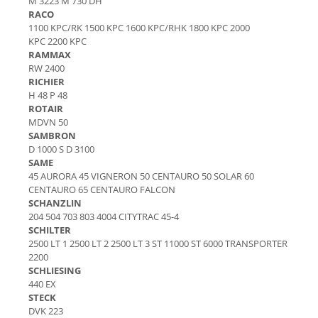
M 3223 M 730 DH
Piese Bucher Municipal
RACO
Ulei transmisie
1100 KPC/RK 1500 KPC 1600 KPC/RHK 1800 KPC 2000
Piese Bruunet
Ulei de frana
KPC 2200 KPC
RAMMAX
Uleiuri speciale
Piese Boschung
RW 2400
Consumabile service
Piese Bolinder-Munktell
RICHIER
H 48 P 48
Vaseline
Piese Boki
ROTAIR
Spray service
MDVN 50
Piese Belloli
Scule service
SAMBRON
Piese Audureau
D 1000 S D 3100
Spray vopsea
SAME
Piese Akerman
Solutii Reparatii
45 AURORA 45 VIGNERON 50 CENTAURO 50 SOLAR 60
Solutii intretinere
Pellenc
CENTAURO 65 CENTAURO FALCON
SCHANZLIN
Pasta curatat mainile
Piese Bimex
204 504 703 803 4004 CITYTRAC 45-4
Solutii indepartat uleiul
SCHILTER
Piese Herkules
Piese cabina
2500 LT 1 2500 LT 2 2500 LT 3 ST 11000 ST 6000 TRANSPORTER
Piese Solaris
2200
Maneta schimbator
SCHLIESING
Piese Wirtgen
Chei
440 EX
STECK
Piese MFH
Maneta inversor
DVK 223