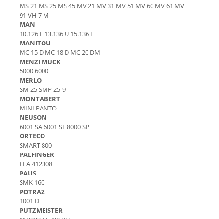
Blocuri hidraulice
Piese Ihimer
MS 21 MS 25 MS 45 MV 21 MV 31 MV 51 MV 60 MV 61 MV
Pompa hidraulica
91 VH 7 M
Piese Hydrema
MAN
Uleiuri si filtre
Piese Hammel
10.126 F 13.136 U 15.136 F
Filtre aer
MANITOU
Piese Gremo
MC 15 D MC 18 D MC 20 DM
Filtre combustibil
Piese Gregoire
MENZI MUCK
Filtre hidraulice
5000 6000
Piese Foredil
Filtre ulei motor
MERLO
SM 25 SMP 25-9
Prefiltru
Piese Fantuzzi
MONTABERT
Kituri de filtre
Piese Euromach
MINI PANTO
Capac filtru
NEUSON
Piese ERF
6001 SA 6001 SE 8000 SP
Vaselina gresare
ORTECO
Piese EGT
Filtru LPG
SMART 800
Piese Ebro
PALFINGER
Filtru polen
ELA 412308
Piese Denyo
Filtru aerisire
PAUS
Produse Divinol
SMK 160
Piese Demag
POTRAZ
Ulei compresor
Piese Clark Michigan
1001 D
Ulei motor
PUTZMEISTER
Piese Challenger
Ulei hidraulic