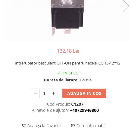
Piese Volvo
Punti - axe
Piese motor Yanmar
Diverse piese transmisie
Piese ambreiaj
Piese Fiat
Planetare
Piese Snorkel
Angrenaje transmisie
Piese John Deere
Grupuri conice
Piese ZF
Convertizoare
132,18 Lei
Piese Vapormatic
Cruce cardan
Intrerupator basculant OFF-ON pentru nacela JLG TS-12Y12
Disc frictiune
Piese utilaje Fendt
Roti
IN STOC
Piese Case IH
Durata de livrare:
1-5 zile
Roti teren accidentat
Piese Dana Spicer
Roti non-marking
ADAUGA IN COS
Filtre Hifi
Piulite roata
Piese Skyjack
Cod Produs:
C1207
Butuc roata
Ai nevoie de ajutor?
+40729946800
Piese Bobcat
Janta
Anvelope
Piese Yale
Adauga la Favorite
Cere informatii
Roata transpaleta
Piese Hyster