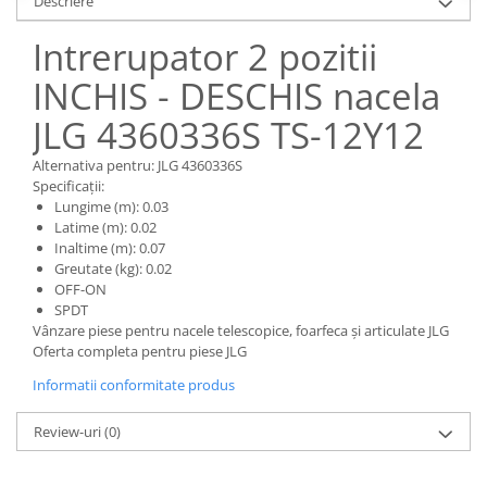
Descriere
Piese Claas
Fulie
Pistoane
Piese Iveco
Intrerupator 2 pozitii
Turbosuflanta
Piese Nifty Lift
INCHIS - DESCHIS nacela
Diverse piese motor
Piese Grove
Furtune si conducte
JLG 4360336S TS-12Y12
Piese motor Perkins
Injectoare
Alternativa pentru: JLG 4360336S
Piese Deutz Fahr
Chiuloasa
Specificații:
Vibrochen - ax came - arbore cotit
Piese Atlas Copco
Lungime (m): 0.03
Latime (m): 0.02
Camasa piston
Piese Hitachi
Inaltime (m): 0.07
Segmenti motor
Greutate (kg): 0.02
Piese Vermeer
Termoflot
OFF-ON
Piese Gehl
SPDT
Cablu acceleratie
Vânzare piese pentru nacele telescopice, foarfeca și articulate JLG
Piese Socage
Senzori de presiune ulei
Oferta completa pentru piese JLG
Vaporizatoare
Piese Kaeser
Informatii conformitate produs
Radiatoare AC
Piese Wacker Neuson
Piese frana
Review-uri
(0)
Piese David Brown
Discuri de frana
Piese Mc Cormick