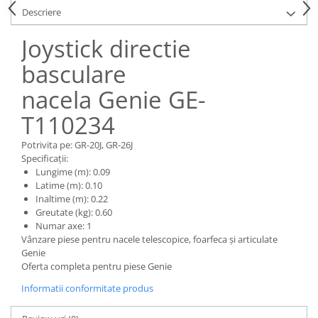
Piese Claas
Fulie
Descriere
Pistoane
Piese Iveco
Joystick directie
Turbosuflanta
Piese Nifty Lift
Diverse piese motor
basculare
Piese Grove
Furtune si conducte
nacela Genie GE-
Piese motor Perkins
Injectoare
Piese Deutz Fahr
Chiuloasa
T110234
Vibrochen - ax came - arbore cotit
Piese Atlas Copco
Potrivita pe: GR-20J, GR-26J
Camasa piston
Piese Hitachi
Specificații:
Segmenti motor
Lungime (m): 0.09
Piese Vermeer
Latime (m): 0.10
Termoflot
Inaltime (m): 0.22
Piese Gehl
Cablu acceleratie
Greutate (kg): 0.60
Piese Socage
Senzori de presiune ulei
Numar axe: 1
Vânzare piese pentru nacele telescopice, foarfeca și articulate
Vaporizatoare
Piese Kaeser
Genie
Radiatoare AC
Oferta completa pentru piese Genie
Piese Wacker Neuson
Piese frana
Informatii conformitate produs
Piese David Brown
Discuri de frana
Piese Mc Cormick