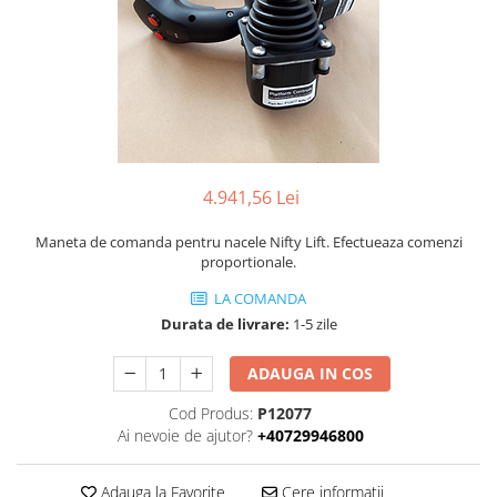
Piese Volvo
Punti - axe
Piese motor Yanmar
Diverse piese transmisie
Piese ambreiaj
Piese Fiat
Planetare
Piese Snorkel
Angrenaje transmisie
Piese John Deere
Grupuri conice
Piese ZF
Convertizoare
4.941,56 Lei
Piese Vapormatic
Cruce cardan
Disc frictiune
Piese utilaje Fendt
Maneta de comanda pentru nacele Nifty Lift. Efectueaza comenzi
proportionale.
Roti
Piese Case IH
LA COMANDA
Roti teren accidentat
Piese Dana Spicer
Durata de livrare:
1-5 zile
Roti non-marking
Filtre Hifi
Piulite roata
ADAUGA IN COS
Piese Skyjack
Butuc roata
Cod Produs:
P12077
Piese Bobcat
Janta
Ai nevoie de ajutor?
+40729946800
Anvelope
Piese Yale
Roata transpaleta
Piese Hyster
Adauga la Favorite
Cere informatii