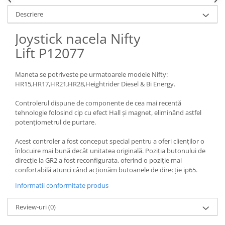
Piese Claas
Fulie
Descriere
Pistoane
Piese Iveco
Turbosuflanta
Piese Nifty Lift
Joystick nacela Nifty
Diverse piese motor
Lift P12077
Piese Grove
Furtune si conducte
Piese motor Perkins
Injectoare
Maneta se potriveste pe urmatoarele modele Nifty:
Piese Deutz Fahr
Chiuloasa
HR15,HR17,HR21,HR28,Heightrider Diesel & Bi Energy.
Vibrochen - ax came - arbore cotit
Piese Atlas Copco
Controlerul dispune de componente de cea mai recentă
Camasa piston
Piese Hitachi
tehnologie folosind cip cu efect Hall și magnet, eliminând astfel
Segmenti motor
potențiometrul de purtare.
Piese Vermeer
Termoflot
Acest controler a fost conceput special pentru a oferi clienților o
Piese Gehl
Cablu acceleratie
înlocuire mai bună decât unitatea originală. Poziția butonului de
Piese Socage
Senzori de presiune ulei
direcție la GR2 a fost reconfigurata, oferind o poziție mai
confortabilă atunci când acționăm butoanele de direcție ip65.
Vaporizatoare
Piese Kaeser
Informatii conformitate produs
Radiatoare AC
Piese Wacker Neuson
Piese frana
Piese David Brown
Review-uri
(0)
Discuri de frana
Piese Mc Cormick