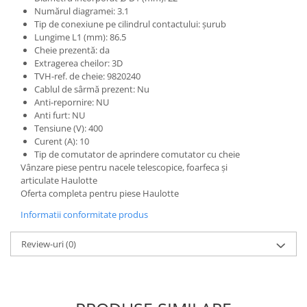
Etrieri
Numărul diagramei: 3.1
Piese Lamborghini
Placute de frana
Tip de conexiune pe cilindrul contactului: şurub
Piese Same
Lungime L1 (mm): 86.5
Pompa de frana - cilindru de frana
Cheie prezentă: da
Frana utilaje
Piese Renault
Extragerea cheilor: 3D
Supapa franare
TVH-ref. de cheie: 9820240
Piese Hurlimann
Cablul de sârmă prezent: Nu
Kit reparatii
Piese Zetor
Anti-repornire: NU
Cabluri frana
Anti furt: NU
Piese Weidemann
Rezervor lichid de frana
Tensiune (V): 400
Piese Ausa
Curent (A): 10
Lichid de frana
Tip de comutator de aprindere comutator cu cheie
Piese Sennebogen
Antigel frane
Vânzare piese pentru nacele telescopice, foarfeca și
articulate Haulotte
Piese fara categorie
Piese Still
Oferta completa pentru piese Haulotte
Sepci
Piese Timberjack
Informatii conformitate produs
Garnituri utilaje
Piese Valmet Valtra
Siguranta
Review-uri
(0)
Piese Vogele
Abtibilduri - Etichete
Piese Yuchai
Girofar
Piese Zeppelin
Piese electrice