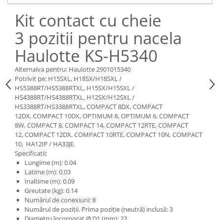
Piese Claas
Fulie
Kit contact cu cheie
Pistoane
Piese Iveco
Turbosuflanta
3 pozitii pentru nacela
Piese Nifty Lift
Diverse piese motor
Piese Grove
Haulotte KS-H5340
Furtune si conducte
Piese motor Perkins
Injectoare
Alternaiva pentru: Haulotte 2901015340
Piese Deutz Fahr
Potrivit pe: H15SXL, H18SX/H18SXL /
Chiuloasa
HS5388RT/HS5388RTXL, H15SX/H15SXL /
Vibrochen - ax came - arbore cotit
Piese Atlas Copco
HS4388RT/HS4388RTXL, H12SX/H12SXL /
Camasa piston
HS3388RT/HS3388RTXL, COMPACT 8DX, COMPACT
Piese Hitachi
12DX, COMPACT 10DX, OPTIMUM 8, OPTIMUM 6, COMPACT
Segmenti motor
Piese Vermeer
8W, COMPACT 8, COMPACT 14, COMPACT 12RTE, COMPACT
Termoflot
12, COMPACT 12DX, COMPACT 10RTE, COMPACT 10N, COMPACT
Piese Gehl
Cablu acceleratie
10, HA12IP / HA33JE.
Specificații:
Piese Socage
Senzori de presiune ulei
Lungime (m): 0.04
Vaporizatoare
Piese Kaeser
Latime (m): 0.03
Radiatoare AC
Inaltime (m): 0.09
Piese Wacker Neuson
Greutate (kg): 0.14
Piese frana
Piese David Brown
Numărul de conexiuni: 8
Discuri de frana
Numărul de poziții. Prima poziție (neutră) inclusă: 3
Piese Mc Cormick
Diametru încorporat Ø D1 (mm): 22