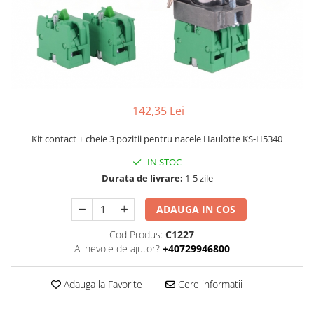
Piese Volvo
Punti - axe
Piese motor Yanmar
Diverse piese transmisie
Piese ambreiaj
Piese Fiat
Planetare
Piese Snorkel
Angrenaje transmisie
Piese John Deere
Grupuri conice
Piese ZF
142,35 Lei
Convertizoare
Piese Vapormatic
Cruce cardan
Kit contact + cheie 3 pozitii pentru nacele Haulotte KS-H5340
Disc frictiune
Piese utilaje Fendt
IN STOC
Roti
Piese Case IH
Durata de livrare:
1-5 zile
Roti teren accidentat
Piese Dana Spicer
Roti non-marking
ADAUGA IN COS
Filtre Hifi
Piulite roata
Cod Produs:
C1227
Piese Skyjack
Butuc roata
Ai nevoie de ajutor?
+40729946800
Piese Bobcat
Janta
Anvelope
Piese Yale
Adauga la Favorite
Cere informatii
Roata transpaleta
Piese Hyster