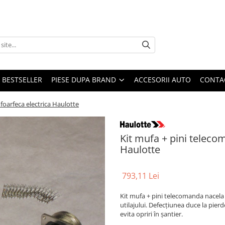
BESTSELLER
PIESE DUPA BRAND
ACCESORII AUTO
CONTA
foarfeca electrica Haulotte
Kit mufa + pini teleco
Haulotte
793,11 Lei
Kit mufa + pini telecomanda nacela 
utilajului. Defecțiunea duce la pierd
evita opriri în șantier.