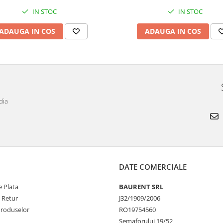
IN STOC
IN STOC
ADAUGA IN COS
ADAUGA IN COS
dia
DATE COMERCIALE
 Plata
BAURENT SRL
e Retur
J32/1909/2006
Produselor
RO19754560
Semaforului 19/52