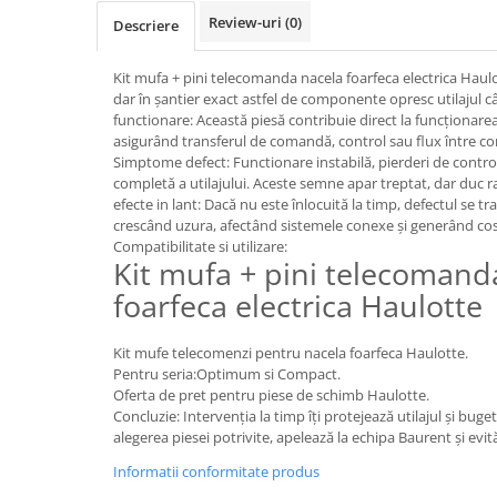
Piese motor
Piese Parker
Review-uri
(0)
Descriere
Alternatoare
Piese Hyundai
Electromotoare
Kit mufa + pini telecomanda nacela foarfeca electrica Haul
Piese Terex
dar în șantier exact astfel de componente opresc utilajul câ
Pompa combustibil
functionare: Această piesă contribuie direct la funcționarea 
Piese Lombardini
Pompa de apa
asigurând transferul de comandă, control sau flux între c
Radiator racire ulei hidraulic
Piese Linde
Simptome defect: Functionare instabilă, pierderi de control
completă a utilajului. Aceste semne apar treptat, dar duc rapi
Radiator apa
Piese Multitel
efecte in lant: Dacă nu este înlocuită la timp, defectul se 
Bobina de pornire
crescând uzura, afectând sistemele conexe și generând cos
Piese Dieci
Bobina de oprire
Compatibilitate si utilizare:
Piese Massey Ferguson
Kit mufa + pini telecomand
Bobina de acceleratie
Piese Steyr
foarfeca electrica Haulotte
Curea alternator - transmisie
Piese Landini
Curea distributie
Kit mufe telecomenzi pentru nacela foarfeca Haulotte.
Esapament
Piese New Holland
Pentru seria:Optimum si Compact.
Busoane - dopuri
Oferta de pret pentru piese de schimb Haulotte.
Piese Takeuchi
Concluzie: Intervenția la timp îți protejează utilajul și buge
Ventilatoare
Piese Kobelco
alegerea piesei potrivite, apelează la echipa Baurent și evită
Pompa de ulei
Piese Jungheinrich
Informatii conformitate produs
Termostat