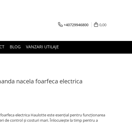
+40729946800
0,00
CT
BLOG
VANZARI UTILAJE
manda nacela foarfeca electrica
foarfeca electrica Haulotte este esențial pentru funcționarea
eri de control și costuri mari. Înlocuiește la timp pentru a