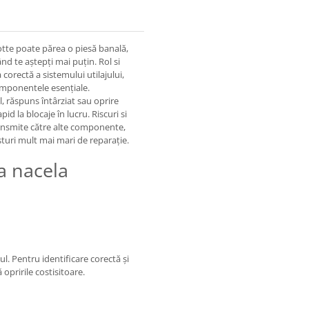
otte poate părea o piesă banală,
nd te aștepți mai puțin. Rol si
corectă a sistemului utilajului,
omponentele esențiale.
, răspuns întârziat sau oprire
d la blocaje în lucru. Riscuri si
transmite către alte componente,
turi mult mai mari de reparație.
a nacela
tul. Pentru identificare corectă și
 opririle costisitoare.