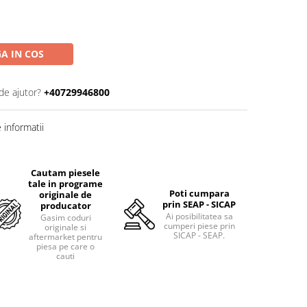
A IN COS
de ajutor?
+40729946800
informatii
Cautam piesele
tale in programe
Poti cumpara
originale de
prin SEAP - SICAP
producator
Ai posibilitatea sa
Gasim coduri
cumperi piese prin
originale si
SICAP - SEAP.
aftermarket pentru
piesa pe care o
cauti