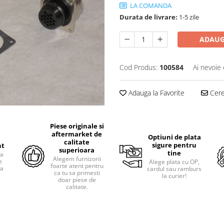
LA COMANDA
Durata de livrare:
1-5 zile
ADAUG
Cod Produs:
100584
Ai nevoie 
Adauga la Favorite
Cere 
Piese originale si
aftermarket de
Optiuni de plata
calitate
sigure pentru
nt
superioara
tine
ra
Alegem furnizorii
e
Alege plata cu OP,
foarte atent pentru
pa
cardul sau ramburs
ca tu sa primesti
i
la curier!
doar piese de
calitate.