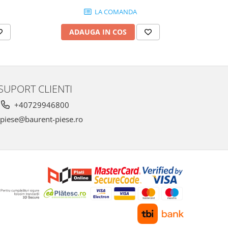
LA COMANDA
ADAUGA IN COS
AD
SUPORT CLIENTI
+40729946800
piese@baurent-piese.ro