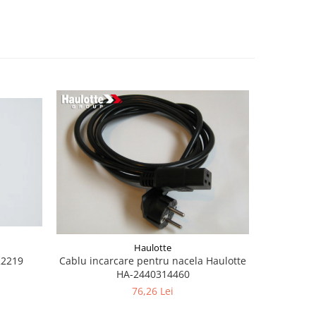
Haulotte
22219
Cablu incarcare pentru nacela Haulotte
Burduf jo
HA-2440314460
76,26 Lei