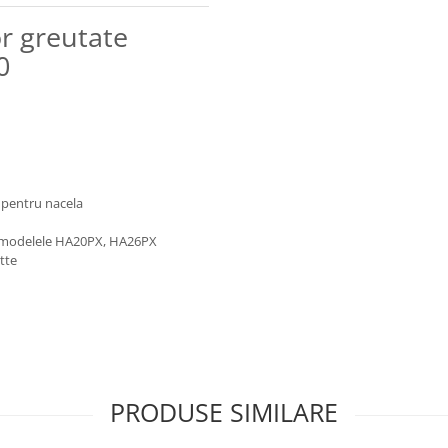
or greutate
0
a pentru nacela
ru modelele HA20PX, HA26PX
tte
PRODUSE SIMILARE