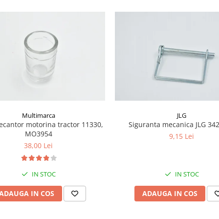
Multimarca
JLG
ecantor motorina tractor 11330,
Siguranta mecanica JLG 34
MO3954
9,15 Lei
38,00 Lei
IN STOC
IN STOC
ADAUGA IN COS
ADAUGA IN COS