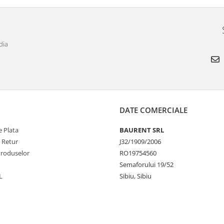
dia
DATE COMERCIALE
 Plata
BAURENT SRL
e Retur
J32/1909/2006
Produselor
RO19754560
Semaforului 19/52
L
Sibiu, Sibiu