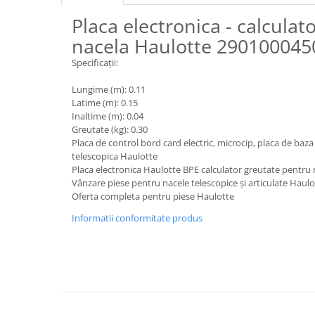
Piese motor
Piese Parker
Placa electronica - calculat
Alternatoare
Piese Hyundai
nacela Haulotte 290100045
Electromotoare
Piese Terex
Specificații:
Pompa combustibil
Piese Lombardini
Pompa de apa
Lungime (m): 0.11
Radiator racire ulei hidraulic
Piese Linde
Latime (m): 0.15
Inaltime (m): 0.04
Radiator apa
Piese Multitel
Greutate (kg): 0.30
Bobina de pornire
Placa de control bord card electric, microcip, placa de baz
Piese Dieci
Bobina de oprire
telescopica Haulotte
Piese Massey Ferguson
Placa electronica Haulotte BPE calculator greutate pent
Bobina de acceleratie
Vânzare piese pentru nacele telescopice și articulate Haulo
Piese Steyr
Curea alternator - transmisie
Oferta completa pentru piese Haulotte
Piese Landini
Curea distributie
Informatii conformitate produs
Esapament
Piese New Holland
Busoane - dopuri
Piese Takeuchi
Ventilatoare
Piese Kobelco
Pompa de ulei
Piese Jungheinrich
Termostat