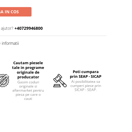
A IN COS
 ajutor?
+40729946800
informatii
Cautam piesele
tale in programe
Poti cumpara
originale de
prin SEAP - SICAP
producator
Ai posibilitatea sa
Gasim coduri
cumperi piese prin
originale si
SICAP - SEAP.
aftermarket pentru
piesa pe care o
cauti