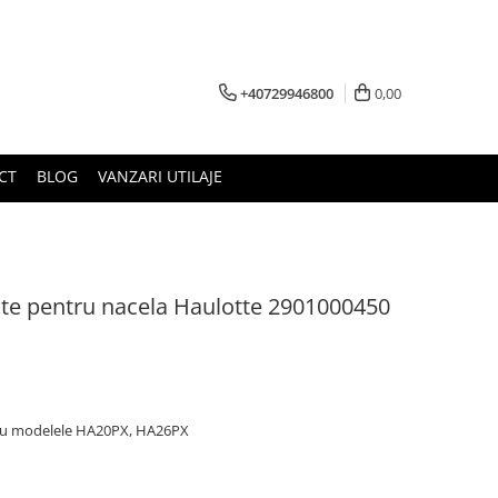
+40729946800
0,00
CT
BLOG
VANZARI UTILAJE
ate pentru nacela Haulotte 2901000450
tru modelele HA20PX, HA26PX