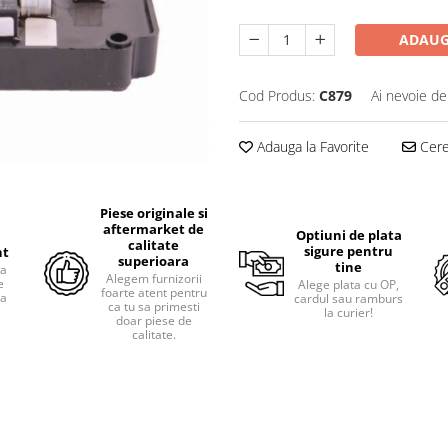
ADAUG
Cod Produs:
C879
Ai nevoie de
Adauga la Favorite
Cere 
Piese originale si
aftermarket de
Optiuni de plata
calitate
sigure pentru
nt
superioara
tine
ra
Alegem furnizorii
e
Alege plata cu OP,
foarte atent pentru
pa
cardul sau ramburs
ca tu sa primesti
i
la curier!
doar piese de
calitate.