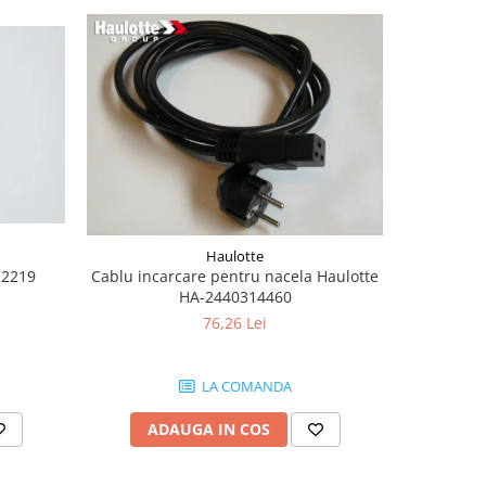
Haulotte
22219
Cablu incarcare pentru nacela Haulotte
Burduf jo
HA-2440314460
76,26 Lei
LA COMANDA
ADAUGA IN COS
AD