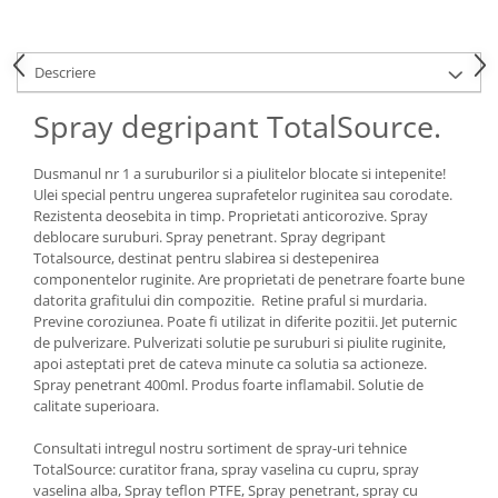
Piese Claas
Fulie
Pistoane
Piese Iveco
Turbosuflanta
Descriere
Piese Nifty Lift
Diverse piese motor
Piese Grove
Spray degripant TotalSource.
Furtune si conducte
Piese motor Perkins
Injectoare
Dusmanul nr 1 a suruburilor si a piulitelor blocate si intepenite!
Piese Deutz Fahr
Chiuloasa
Ulei special pentru ungerea suprafetelor ruginitea sau corodate.
Vibrochen - ax came - arbore cotit
Piese Atlas Copco
Rezistenta deosebita in timp. Proprietati anticorozive. Spray
deblocare suruburi. Spray penetrant. Spray degripant
Camasa piston
Piese Hitachi
Totalsource, destinat pentru slabirea si destepenirea
Segmenti motor
componentelor ruginite. Are proprietati de penetrare foarte bune
Piese Vermeer
Termoflot
datorita grafitului din compozitie. Retine praful si murdaria.
Piese Gehl
Previne coroziunea. Poate fi utilizat in diferite pozitii. Jet puternic
Cablu acceleratie
de pulverizare. Pulverizati solutie pe suruburi si piulite ruginite,
Piese Socage
Senzori de presiune ulei
apoi asteptati pret de cateva minute ca solutia sa actioneze.
Vaporizatoare
Piese Kaeser
Spray penetrant 400ml. Produs foarte inflamabil. Solutie de
calitate superioara.
Radiatoare AC
Piese Wacker Neuson
Piese frana
Consultati intregul nostru sortiment de spray-uri tehnice
Piese David Brown
TotalSource: curatitor frana, spray vaselina cu cupru, spray
Discuri de frana
Piese Mc Cormick
vaselina alba, Spray teflon PTFE, Spray penetrant, spray cu