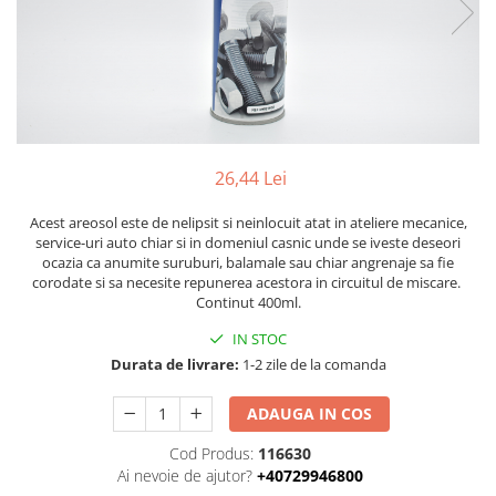
Piese Volvo
Punti - axe
Piese motor Yanmar
Diverse piese transmisie
Piese ambreiaj
Piese Fiat
Planetare
Piese Snorkel
Angrenaje transmisie
Piese John Deere
Grupuri conice
Piese ZF
26,44 Lei
Convertizoare
Piese Vapormatic
Cruce cardan
Acest areosol este de nelipsit si neinlocuit atat in ateliere mecanice,
Disc frictiune
Piese utilaje Fendt
service-uri auto chiar si in domeniul casnic unde se iveste deseori
ocazia ca anumite suruburi, balamale sau chiar angrenaje sa fie
Roti
Piese Case IH
corodate si sa necesite repunerea acestora in circuitul de miscare.
Roti teren accidentat
Continut 400ml.
Piese Dana Spicer
Roti non-marking
IN STOC
Filtre Hifi
Piulite roata
Durata de livrare:
1-2 zile de la comanda
Piese Skyjack
Butuc roata
Piese Bobcat
ADAUGA IN COS
Janta
Anvelope
Piese Yale
Cod Produs:
116630
Roata transpaleta
Ai nevoie de ajutor?
+40729946800
Piese Hyster