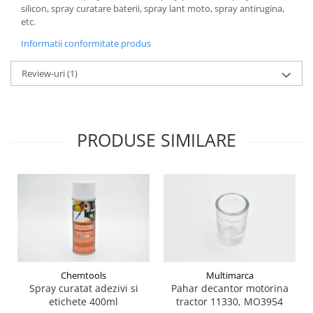
Etrieri
silicon, spray curatare baterii, spray lant moto, spray antirugina,
Piese Lamborghini
Placute de frana
etc.
Piese Same
Pompa de frana - cilindru de frana
Informatii conformitate produs
Frana utilaje
Piese Renault
Review-uri
(1)
Supapa franare
Piese Hurlimann
Kit reparatii
Piese Zetor
Cabluri frana
Piese Weidemann
Rezervor lichid de frana
PRODUSE SIMILARE
Piese Ausa
Lichid de frana
Piese Sennebogen
Antigel frane
Piese fara categorie
Piese Still
Sepci
Piese Timberjack
Garnituri utilaje
Piese Valmet Valtra
Siguranta
Piese Vogele
Abtibilduri - Etichete
Piese Yuchai
Chemtools
Multimarca
Girofar
Spray curatat adezivi si
Pahar decantor motorina
Piese Zeppelin
etichete 400ml
tractor 11330, MO3954
Piese electrice