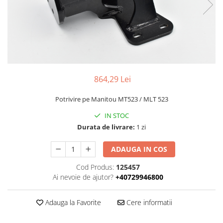
Piese Volvo
Punti - axe
Piese motor Yanmar
Diverse piese transmisie
Piese ambreiaj
Piese Fiat
Planetare
Piese Snorkel
Angrenaje transmisie
Piese John Deere
Grupuri conice
Piese ZF
864,29 Lei
Convertizoare
Piese Vapormatic
Cruce cardan
Potrivire pe Manitou MT523 / MLT 523
Disc frictiune
Piese utilaje Fendt
IN STOC
Roti
Piese Case IH
Durata de livrare:
1 zi
Roti teren accidentat
Piese Dana Spicer
Roti non-marking
ADAUGA IN COS
Filtre Hifi
Piulite roata
Cod Produs:
125457
Piese Skyjack
Butuc roata
Ai nevoie de ajutor?
+40729946800
Piese Bobcat
Janta
Anvelope
Piese Yale
Adauga la Favorite
Cere informatii
Roata transpaleta
Piese Hyster