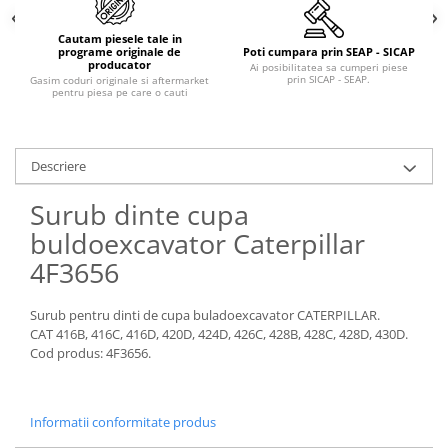
Piese Claas
Fulie
Pistoane
Piese Iveco
Cautam piesele tale in
programe originale de
Poti cumpara prin SEAP - SICAP
Turbosuflanta
Piese Nifty Lift
producator
Ai posibilitatea sa cumperi piese
prin SICAP - SEAP.
Gasim coduri originale si aftermarket
Diverse piese motor
pentru piesa pe care o cauti
Piese Grove
Furtune si conducte
Piese motor Perkins
Injectoare
Piese Deutz Fahr
Chiuloasa
Descriere
Vibrochen - ax came - arbore cotit
Piese Atlas Copco
Surub dinte cupa
Camasa piston
Piese Hitachi
buldoexcavator Caterpillar
Segmenti motor
Piese Vermeer
4F3656
Termoflot
Piese Gehl
Cablu acceleratie
Piese Socage
Surub pentru dinti de cupa buladoexcavator CATERPILLAR.
Senzori de presiune ulei
CAT 416B, 416C, 416D, 420D, 424D, 426C, 428B, 428C, 428D, 430D.
Vaporizatoare
Piese Kaeser
Cod produs: 4F3656.
Radiatoare AC
Piese Wacker Neuson
Piese frana
Piese David Brown
Informatii conformitate produs
Discuri de frana
Piese Mc Cormick