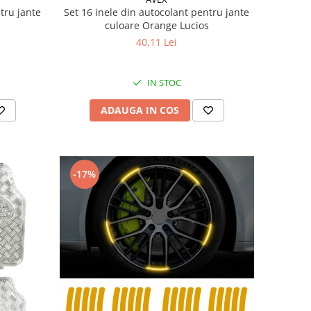
tru jante
Set 16 inele din autocolant pentru jante
culoare Orange Lucios
40,11 Lei
IN STOC
ADAUGA IN COS
-17%