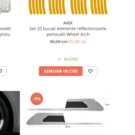
AVEX
 model
Set 20 bucati elemente reflectorizante
intiu
portocalii Wheel Arch
30,00 Lei
25,00 Lei
IN STOC
ADAUGA IN COS
-9%