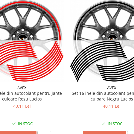
AVEX
AVEX
nele din autocolant pentru jante
Set 16 inele din autocolant pen
culoare Rosu Lucios
culoare Negru Lucios
40,11 Lei
40,11 Lei
IN STOC
IN STOC