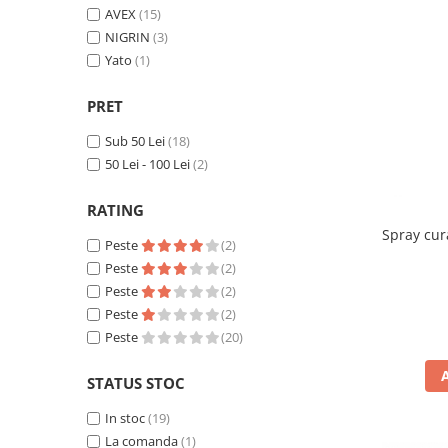
Piese Volvo
Punti - axe
AVEX
(15)
Piese motor Yanmar
Diverse piese transmisie
NIGRIN
(3)
Piese ambreiaj
Yato
(1)
Piese Fiat
Planetare
Piese Snorkel
PRET
Angrenaje transmisie
Piese John Deere
Grupuri conice
Sub 50 Lei
(18)
Piese ZF
Convertizoare
50 Lei - 100 Lei
(2)
Piese Vapormatic
Cruce cardan
RATING
Disc frictiune
Piese utilaje Fendt
Spray cur
Roti
Peste
(2)
Piese Case IH
Peste
(2)
Roti teren accidentat
Piese Dana Spicer
Peste
(2)
Roti non-marking
Filtre Hifi
Peste
(2)
Piulite roata
Peste
(20)
Piese Skyjack
Butuc roata
Piese Bobcat
Janta
STATUS STOC
Anvelope
Piese Yale
In stoc
(19)
Roata transpaleta
Piese Hyster
La comanda
(1)