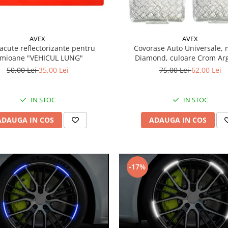
AVEX
AVEX
lacute reflectorizante pentru
Covorase Auto Universale,
amioane "VEHICUL LUNG"
Diamond, culoare Crom Arg
50,00 Lei
35,00 Lei
75,00 Lei
62,00 Lei
IN STOC
IN STOC
ADAUGA IN COS
ADAUGA IN COS
-17%