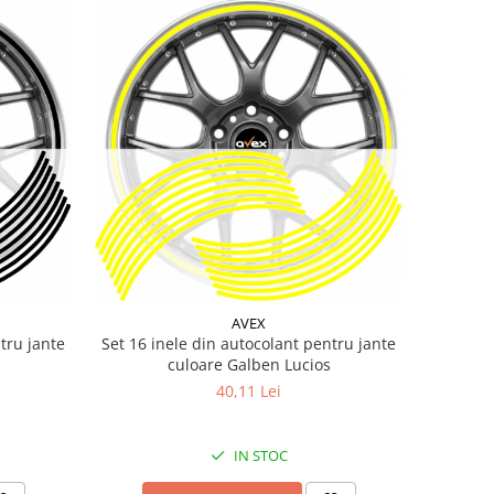
AVEX
tru jante
Set 16 inele din autocolant pentru jante
culoare Galben Lucios
40,11 Lei
IN STOC