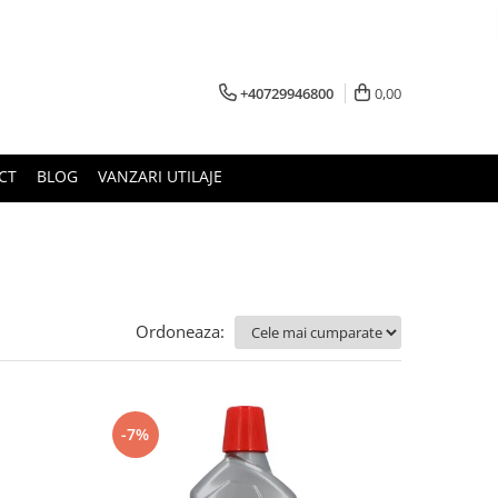
+40729946800
0,00
CT
BLOG
VANZARI UTILAJE
Ordoneaza:
-7%