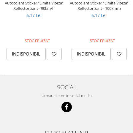
Piese Amazone
Autocolant Sticker "Limita Viteza"
Autocolant Sticker "Limita Viteza"
Suruburi si saibe
Reflectorizant - 90km/h
Reflectorizant - 100km/h
Piese Alup
Sigurante mecanice
6,17 Lei
6,17 Lei
Piese Ygri
Piulite
Cap de bara
Piese Ursus
Piese caroserie
Piese Steck
STOC EPUIZAT
STOC EPUIZAT
Aparatoare noroi
Piese Raco
INDISPONIBIL
INDISPONIBIL
Aripi
Piese PTC
Carenaje - capotaje
Piese Powerfab
Lant portcablu
Piese Berthoud
Cai de rulare
Piese Bergmann
SOCIAL
Stelute
Piese Benotec
Lant Senile
Urmareste-ne in social media
Idler - role de ghidaj
Piese Benfra
Senile cauciuc
Piese Agrifull
Piese Agria
Piese Fuchs
SUPORT CLIENTI