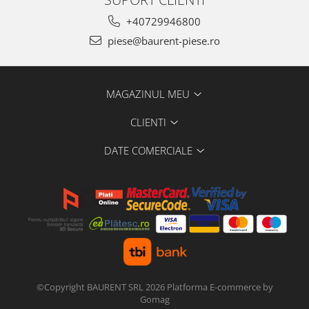
Piese Farryman
+40729946800
Piese Eicher
piese@baurent-piese.ro
Piese Ditch Witch
Piese Buhrer
MAGAZINUL MEU
Piese Cedima
CLIENTI
Piese Detas
Piese Toyota
DATE COMERCIALE
Piese Pinguely
Piese MAN
Piese Commachio
Piese Autran
Piese Kooi
Piese Kleine
©Copyright BAURENT SRL 2026
Platforma E-commerce by
Piese Kleemann
Gomag