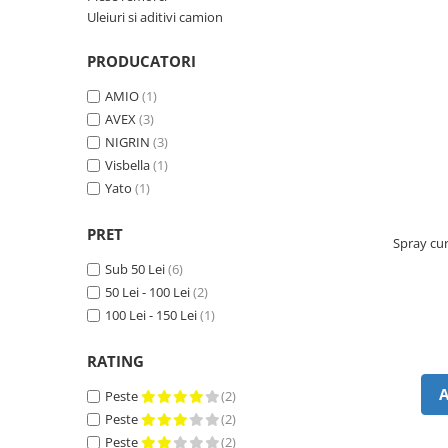
Piese Volvo
Punti - axe
Uleiuri si aditivi camion
Piese motor Yanmar
Diverse piese transmisie
Piese ambreiaj
PRODUCATORI
Piese Fiat
Planetare
Piese Snorkel
AMIO
(1)
Angrenaje transmisie
AVEX
(3)
Piese John Deere
Grupuri conice
NIGRIN
(3)
Piese ZF
Convertizoare
Visbella
(1)
Piese Vapormatic
Yato
(1)
Cruce cardan
Disc frictiune
Piese utilaje Fendt
PRET
Roti
Spray cur
Piese Case IH
Sub 50 Lei
(6)
Roti teren accidentat
Piese Dana Spicer
50 Lei - 100 Lei
(2)
Roti non-marking
Filtre Hifi
100 Lei - 150 Lei
(1)
Piulite roata
Piese Skyjack
Butuc roata
RATING
Piese Bobcat
Janta
Peste
(2)
Anvelope
Piese Yale
Peste
(2)
Roata transpaleta
Piese Hyster
Peste
(2)