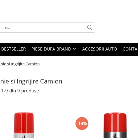
BESTSELLER
PIESE DUPA BRAND
ACCESORII AUTO
CONTA
nie si Ingrijire Camion
nie si Ingrijire Camion
1-
9
din
9
produse
-14%