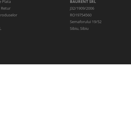
 Plata
BAURENT SRL
e Retur
J32/1909/2006
Produselor
RO19754560
Semaforului 19/52
L
Sibiu, Sibiu