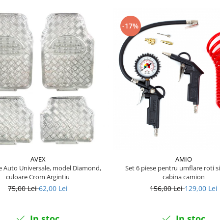
-17%
AVEX
AMIO
 Auto Universale, model Diamond,
Set 6 piese pentru umflare roti si
culoare Crom Argintiu
cabina camion
75,00 Lei
62,00 Lei
156,00 Lei
129,00 Lei
In stoc
In stoc