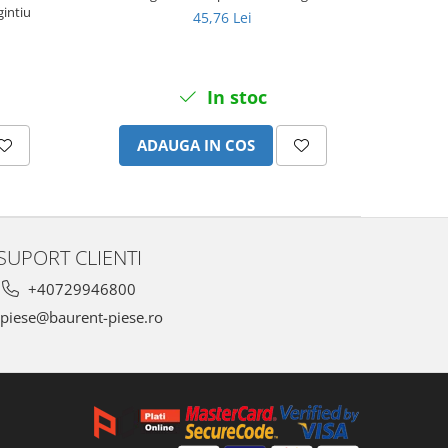
gintiu
45,76 Lei
In stoc
ADAUGA IN COS
SUPORT CLIENTI
+40729946800
piese@baurent-piese.ro