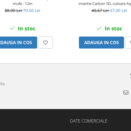
mufe - 12m
insertie Carbon 5D, culoare Ar
88,00 Lei
70,50 Lei
40,67 Lei
37,00 Lei
In stoc
In stoc
ADAUGA IN COS
ADAUGA IN COS
dia
DATE COMERCIALE