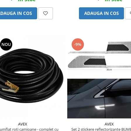
ADAUGA IN COS
ADAUGA IN COS
NOU
-9%
AVEX
AVEX
umflat roti camioane - complet cu
Set 2 stickere reflectorizante BU