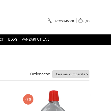
+40729946800
0,00
CT
BLOG
VANZARI UTILAJE
Ordoneaza:
-7%