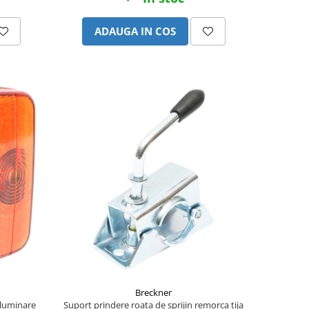
ADAUGA IN COS
Breckner
iluminare
Suport prindere roata de sprijin remorca tija