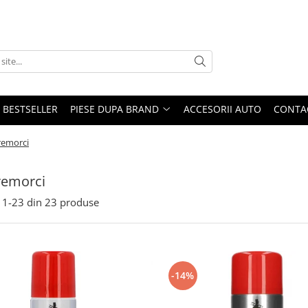
BESTSELLER
PIESE DUPA BRAND
ACCESORII AUTO
CONTA
remorci
remorci
1-
23
din
23
produse
-14%