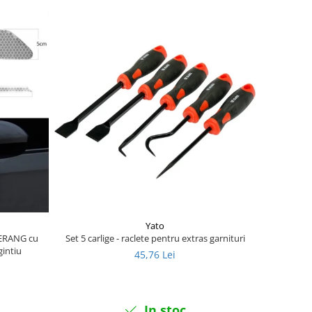
Yato
MERANG cu
Set 5 carlige - raclete pentru extras garnituri
gintiu
45,76 Lei
In stoc