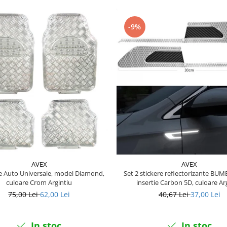
-9%
AVEX
AVEX
 Auto Universale, model Diamond,
Set 2 stickere reflectorizante BU
culoare Crom Argintiu
insertie Carbon 5D, culoare Ar
75,00 Lei
62,00 Lei
40,67 Lei
37,00 Lei
In stoc
In stoc