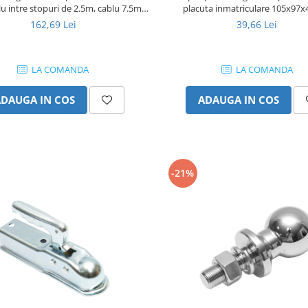
blu intre stopuri de 2.5m, cablu 7.5m
placuta inmatriculare 105x9
12V
162,69 Lei
39,66 Lei
LA COMANDA
LA COMANDA
ADAUGA IN COS
ADAUGA IN COS
-21%