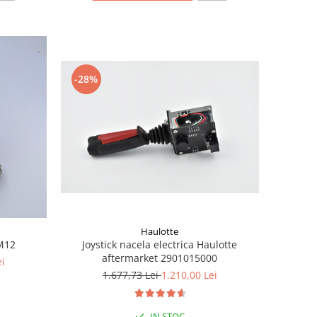
-28%
Haulotte
Joystick nacela electrica Haulotte
TM12
aftermarket 2901015000
ei
1.677,73 Lei
1.210,00 Lei
IN STOC