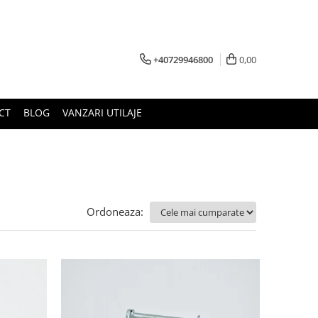
+40729946800
0,00
CT
BLOG
VANZARI UTILAJE
Ordoneaza: