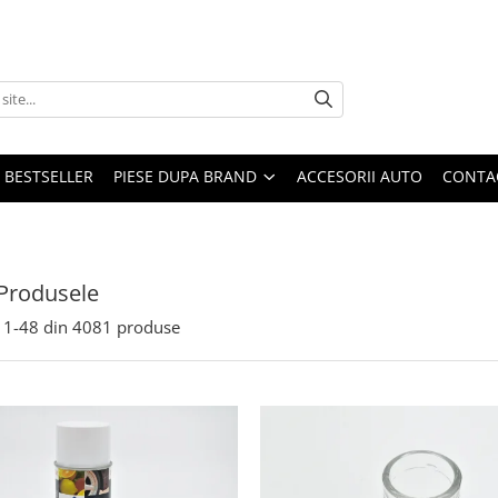
BESTSELLER
PIESE DUPA BRAND
ACCESORII AUTO
CONTA
Produsele
1-
48
din
4081
produse