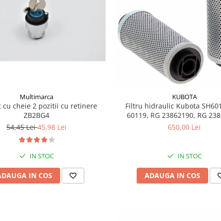
Multimarca
KUBOTA
 cu cheie 2 pozitii cu retinere
Filtru hidraulic Kubota SH60
ZB2BG4
60119, RG 23862190, RG 238
HY90300
54,45 Lei
45,98 Lei
650,00 Lei
IN STOC
IN STOC
ADAUGA IN COS
ADAUGA IN COS