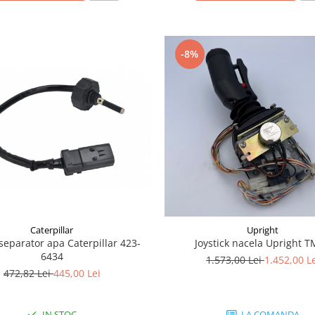
-8%
Caterpillar
Upright
separator apa Caterpillar 423-
Joystick nacela Upright 
6434
1.573,00 Lei
1.452,00 L
472,82 Lei
445,00 Lei
IN STOC
LA COMANDA