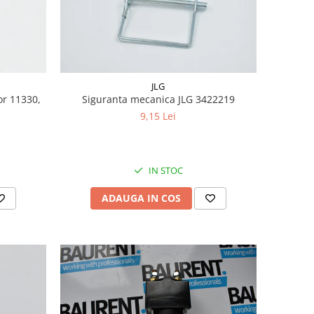
JLG
or 11330,
Siguranta mecanica JLG 3422219
9,15 Lei
IN STOC
ADAUGA IN COS