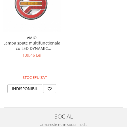
Piese Farryman
Piese Eicher
Piese Ditch Witch
Piese Buhrer
AMIO
Piese Cedima
Lampa spate multifunctionala
cu LED DYNAMIC
Piese Detas
stanga/dreapta RCL-06-LR
139,46 Lei
Piese Toyota
Piese Pinguely
Piese MAN
STOC EPUIZAT
Piese Commachio
INDISPONIBIL
Piese Autran
Piese Kooi
Piese Kleine
SOCIAL
Piese Kleemann
Urmareste-ne in social media