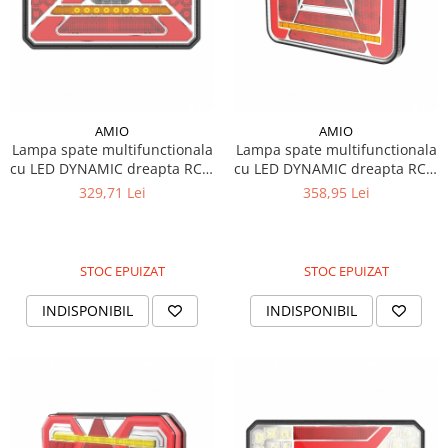
Rulmenti
Piese Maco Meudon
Bucse
Piese Jenbacher
Flanse
Bolturi
Piese Ihi
Brate
Piese Husqvarna
AMIO
AMIO
Brate telescopice
Piese Huki
Lampa spate multifunctionala
Lampa spate multifunctionala
Rezervor
cu LED DYNAMIC dreapta RCL-
cu LED DYNAMIC dreapta RCL-
Piese Holder
Vas expansiune
02-R
03-R
329,71 Lei
358,95 Lei
Piese Hako
Rezervor spalare parbriz
Piese directie
Piese Guidetti
Fuzeta
Piese Etesia
STOC EPUIZAT
STOC EPUIZAT
Pivoti
Piese Egholm
INDISPONIBIL
INDISPONIBIL
Cabluri mecanice
Piese Ecoair
Inel rotire
Piese CTE
Role
Pinioane
Piese Belle Group
Burduf
Piese Axeco
Altele