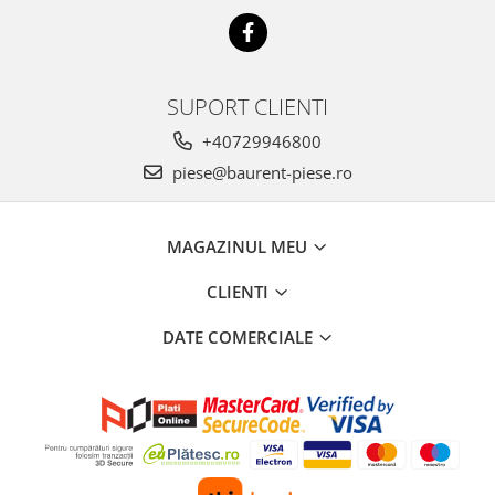
Piese Hinowa
Piese Herriau
Piese Gipo
SUPORT CLIENTI
Piese Ferri
+40729946800
Piese Dangreville
piese@baurent-piese.ro
Piese CMI
Piese Cemet Agrip
MAGAZINUL MEU
Piese Astra
Piese ABG
CLIENTI
Piese Scheid
DATE COMERCIALE
Piese Schanzlin
Piese Kuhn
Piese BR Dumper
Piese Casagrande
Piese Borgouin